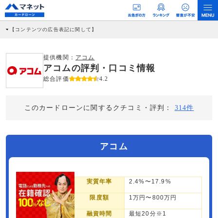
【コンテンツの広告表記に関して】
本コンテンツには、紹介している商品・商材の広告（リンク）を含む場合がありま
す。 これらの広告を経由して読者が企業ホームページを訪れ、成約が発生すると弊
社に対して企業から紹介報酬が支払われるという収益モデルです。 ただし、特定の
提供機関：
アコム
商品を根拠なくPRするものではなく、当編集部の調査／ユーザーへの口コミ収集な
アコムの評判・口コミ情報
どに基づき、公平性を担保した情報提供を行っています。
>提携企業一覧
総合評価
4.2
このカードローンに関するクチコミ・評判：
314件
アコム
実質年率
2.4%〜17.9%
限度額
1万円〜800万円
融資時間
最短20分※1