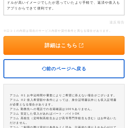
ドルが高いイメージでしたが思っていたより手軽で、返済や借入も
アプリからできて便利です。
違反報告
※口コミの内容は現在のサービス内容や貸付条件と異なる場合があります。
詳細はこちら
前のページへ戻る
アコム ※1 お申込時間や審査によりご希望に添えない場合がございます。
アコム ※2 借入希望額や条件によっては、身分証明書以外にも収入証明書
が必要となる場合があります。
アコム 勤務先への電話での在籍確認は100％ありません。
アコム 安定した収入があればパート・バイトOK
アコム 高校生（定時制高校生および高等専門学校生も含む）はお申込いた
だけません。
アコム ご利用の際は貸付け条件をよく読み、計画的な借り入れを心がけて