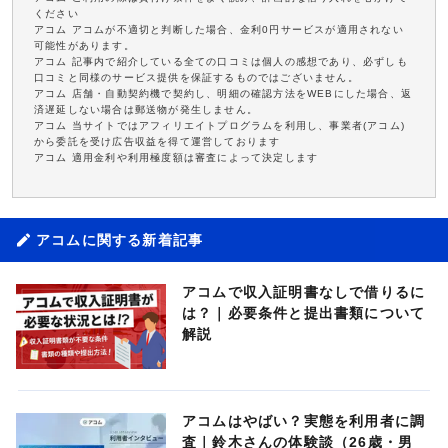
ください
アコム アコムが不適切と判断した場合、金利0円サービスが適用されない
可能性があります。
アコム 記事内で紹介している全ての口コミは個人の感想であり、必ずしも
口コミと同様のサービス提供を保証するものではございません。
アコム 店舗・自動契約機で契約し、明細の確認方法をWEBにした場合、返
済遅延しない場合は郵送物が発生しません。
アコム 当サイトではアフィリエイトプログラムを利用し、事業者(アコム)
から委託を受け広告収益を得て運営しております
アコム 適用金利や利用極度額は審査によって決定します
アコムに関する新着記事
アコムで収入証明書なしで借りるに
は？｜必要条件と提出書類について
解説
アコムはやばい？実態を利用者に調
査｜鈴木さんの体験談（26歳・男