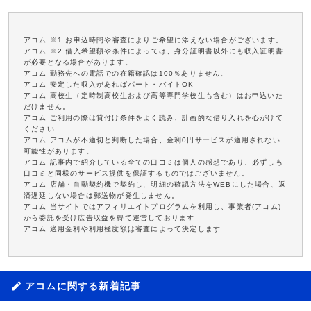
アコム ※1 お申込時間や審査によりご希望に添えない場合がございます。
アコム ※2 借入希望額や条件によっては、身分証明書以外にも収入証明書
が必要となる場合があります。
アコム 勤務先への電話での在籍確認は100％ありません。
アコム 安定した収入があればパート・バイトOK
アコム 高校生（定時制高校生および高等専門学校生も含む）はお申込いた
だけません。
アコム ご利用の際は貸付け条件をよく読み、計画的な借り入れを心がけて
ください
アコム アコムが不適切と判断した場合、金利0円サービスが適用されない
可能性があります。
アコム 記事内で紹介している全ての口コミは個人の感想であり、必ずしも
口コミと同様のサービス提供を保証するものではございません。
アコム 店舗・自動契約機で契約し、明細の確認方法をWEBにした場合、返
済遅延しない場合は郵送物が発生しません。
アコム 当サイトではアフィリエイトプログラムを利用し、事業者(アコム)
から委託を受け広告収益を得て運営しております
アコム 適用金利や利用極度額は審査によって決定します
アコムに関する新着記事