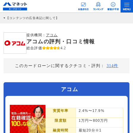
【コンテンツの広告表記に関して】
本コンテンツには、紹介している商品・商材の広告（リンク）を含む場合がありま
す。 これらの広告を経由して読者が企業ホームページを訪れ、成約が発生すると弊
社に対して企業から紹介報酬が支払われるという収益モデルです。 ただし、特定の
提供機関：
アコム
商品を根拠なくPRするものではなく、当編集部の調査／ユーザーへの口コミ収集な
アコムの評判・口コミ情報
どに基づき、公平性を担保した情報提供を行っています。
>提携企業一覧
総合評価
4.2
このカードローンに関するクチコミ・評判：
314件
アコム
実質年率
2.4%〜17.9%
限度額
1万円〜800万円
融資時間
最短20分※1