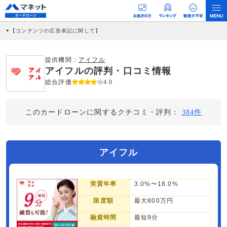
【コンテンツの広告表記に関して】
本コンテンツには、紹介している商品・商材の広告（リンク）を含む場合がありま
す。 これらの広告を経由して読者が企業ホームページを訪れ、成約が発生すると弊
社に対して企業から紹介報酬が支払われるという収益モデルです。 ただし、特定の
提供機関：
アイフル
商品を根拠なくPRするものではなく、当編集部の調査／ユーザーへの口コミ収集な
アイフルの評判・口コミ情報
どに基づき、公平性を担保した情報提供を行っています。
>提携企業一覧
総合評価
4.0
このカードローンに関するクチコミ・評判：
384件
アイフル
実質年率
3.0%〜18.0%
限度額
最大800万円
融資時間
最短9分