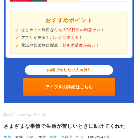
おすすめポイント
はじめての利用なら
最大30日間の利息ゼロ
！
アプリが充実！
バレずに使える
！
電話や郵送物に配慮！
顧客満足度が高い
！
内緒で借りたい人向け!!
アイフルの詳細はこちら
投稿日：2023年8月25日
さまざまな事情で生活が苦しいときに助けてくれた
性別：
女性
年齢：
20代
職業：
会社員
年収：
100-299万円