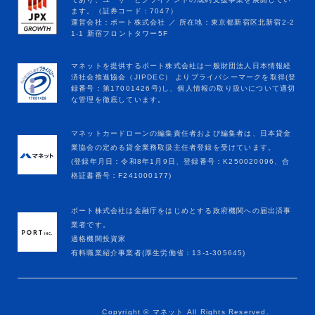
マネットカードローンの編集責任者および編集者は、日本貸金
業協会の定める貸金業務取扱主任者登録を受けています。
(登録年月日：令和8年1月9日、登録番号：K250020096、合
格証書番号：F241000177)
ポート株式会社は金融庁をはじめとする政府機関への届出済事
業者です。
適格機関投資家
有料職業紹介事業者(厚生労働省：13-ﾕ-305645)