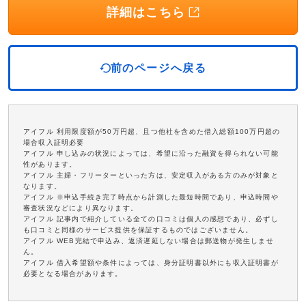
詳細はこちら
前のページへ戻る
アイフル 利用限度額が50万円超、且つ他社を含めた借入総額100万円超の
場合収入証明必要
アイフル 申し込みの状況によっては、希望に沿った融資を得られない可能
性があります。
アイフル 主婦・フリーターといった方は、安定収入がある方のみが対象と
なります。
アイフル ※申込手続き完了時点から計測した最短時間であり、申込時間や
審査状況などにより異なります。
アイフル 記事内で紹介している全ての口コミは個人の感想であり、必ずし
も口コミと同様のサービス提供を保証するものではございません。
アイフル WEB完結で申込み、返済遅延しない場合は郵送物が発生しませ
ん。
アイフル 借入希望額や条件によっては、身分証明書以外にも収入証明書が
必要となる場合があります。