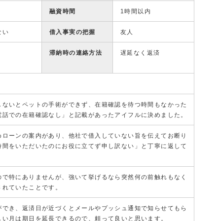
融資時間
1時間以内
ない
借入事実の把握
友人
滞納時の連絡方法
遅延なく返済
しないとペットの手術ができず、在籍確認を待つ時間もなかった
電話での在籍確認なし」と記載があったアイフルに決めました。
めローンの案内があり、他社で借入していない旨を伝えてお断り
時間をいただいたのにお役に立てず申し訳ない」と丁寧に返して
ので特にありませんが、強いて挙げるなら突然何の前触れもなく
されていたことです。
ができ、返済日が近づくとメールやプッシュ通知で知らせてもら
しい月は期日を延長できるので、頼って良いと思います。