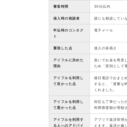
審査時間
30分以内
借入時の相談者
誰にも相談してい
申込時のコンタク
電子メール
ト
重視した点
借入の容易さ
アイフルに決めた
急いでお金を用意
理由
ため「原則として
アイフルを利用し
後日電話でおまと
て良かった点
すると、「貴重な
くれました。
アイフルを利用し
対応も丁寧だった
て悪かった点
利用限度額が増額
アイフルを利用す
アプリで返済管理
る人へのアドバイ
えます。返済が厳