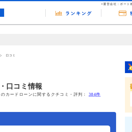
>運営会社：ポート
の広告（リンク）を含む場合があります。 これらの広告を経由して読者
るという収益モデルです。 ただし、特定の商品を根拠なくPRするもので
口コミ
報提供を行っています。
・口コミ情報
このカードローンに関するクチコミ・評判：
384件