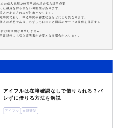
含めた借入総額100万円超の場合収入証明必要
沿った融資を得られない可能性があります。
定収入がある方のみが対象となります。
最短時間であり、申込時間や審査状況などにより異なります。
は個人の感想であり、必ずしも口コミと同様のサービス提供を保証する
場合は郵送物が発生しません。
証明書以外にも収入証明書が必要となる場合があります。
アイフルは在籍確認なしで借りられる？バ
レずに借りる方法を解説
アイフル
在籍確認