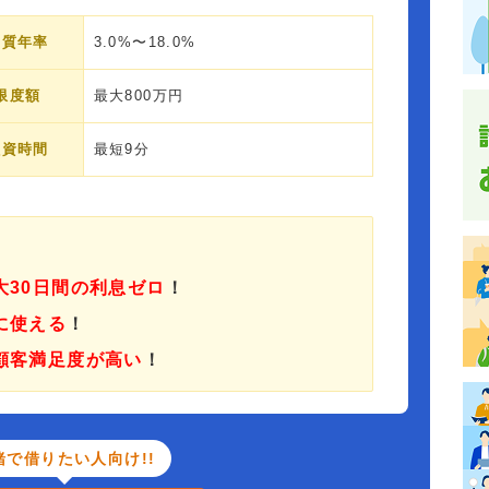
実質年率
3.0%〜18.0%
限度額
最大800万円
融資時間
最短9分
大30日間の利息ゼロ
！
に使える
！
顧客満足度が高い
！
緒で借りたい人向け!!