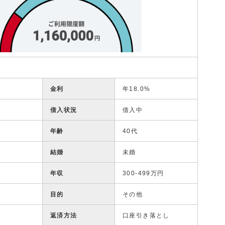
金利
年18.0%
借入状況
借入中
年齢
40代
結婚
未婚
年収
300-499万円
目的
その他
返済方法
口座引き落とし