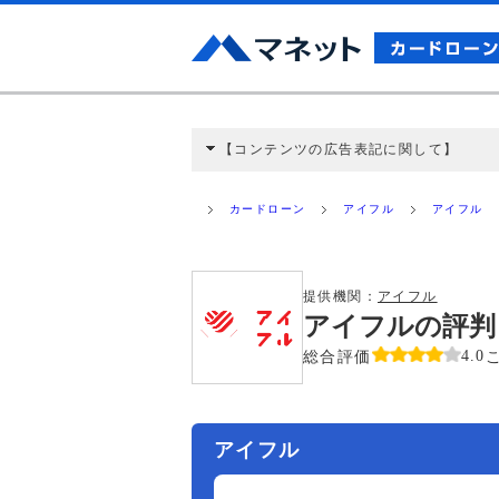
【コンテンツの広告表記に関して】
本コンテンツには、紹介している商品・商材
と弊社に対して企業から紹介報酬が支払われ
カードローン
アイフル
アイフル
ミ収集などに基づき、公平性を担保した情
>提携企業一覧
提供機関：
アイフル
アイフルの評判
総合評価
4.0
アイフル