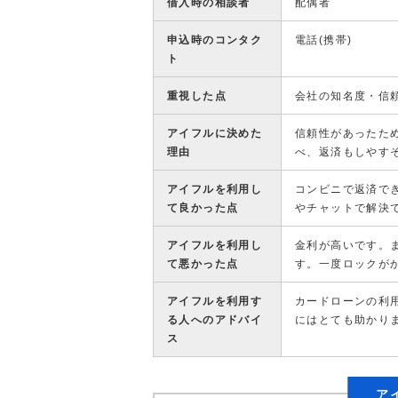
借入時の相談者
配偶者
申込時のコンタク
電話(携帯)
ト
重視した点
会社の知名度・信
アイフルに決めた
信頼性があったた
理由
べ、返済もしやす
アイフルを利用し
コンビニで返済で
て良かった点
やチャットで解決
アイフルを利用し
金利が高いです。
て悪かった点
す。一度ロックが
アイフルを利用す
カードローンの利
る人へのアドバイ
にはとても助かり
ス
ア