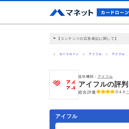
【コンテンツの広告表記に関して】
本コンテンツには、紹介している商品・商材
と弊社に対して企業から紹介報酬が支払われ
カードローン
アイフル
アイフル
ミ収集などに基づき、公平性を担保した情
>提携企業一覧
提供機関：
アイフル
アイフルの評判
総合評価
4.0
アイフル