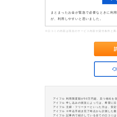
まとまったお金が緊急で必要なときに利
が、利用しやすいと思いました。
※口コミの内容は現在のサービス内容や貸付条件と異
アイフル 利用限度額が50万円超、且つ他社を
アイフル 申し込みの状況によっては、希望に
アイフル 主婦・フリーターといった方は、安
アイフル ※申込手続き完了時点から計測した
アイフル 記事内で紹介している全ての口コミ