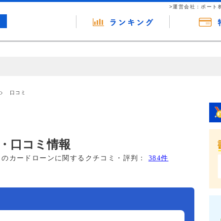
>運営会社：ポート
の広告（リンク）を含む場合があります。 これらの広告を経由して読者
るという収益モデルです。 ただし、特定の商品を根拠なくPRするもので
口コミ
報提供を行っています。
・口コミ情報
このカードローンに関するクチコミ・評判：
384件