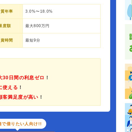
実質年率
3.0%〜18.0%
限度額
最大800万円
融資時間
最短9分
大30日間の利息ゼロ
！
に使える
！
顧客満足度が高い
！
緒で借りたい人向け!!