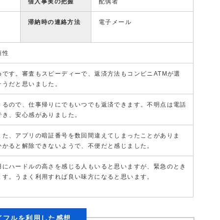
借入事実の把握
配偶者
滞納時の連絡方法
電子メール
頼性
めです。審査もスピーディーで、返済方法もコンビニATMが選
そうだと思いました。
きるので、仕事帰りにでもいつでも返済できます。不明点は電話
でき、安心感がありました。
また、アプリの暗証番号を数回間違えてしまったことがありま
かかると解除できないようで、不便だと感じました。
用にハードルの高さを感じる人もいると思いますが、緊急のとき
ます。うまく利用すれば良い味方になると思います。
イフルを利用した感想