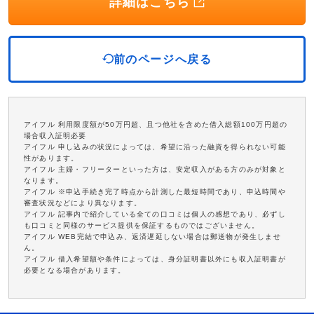
詳細はこちら
前のページへ戻る
アイフル 利用限度額が50万円超、且つ他社を含めた借入総額100万円超の
場合収入証明必要
アイフル 申し込みの状況によっては、希望に沿った融資を得られない可能
性があります。
アイフル 主婦・フリーターといった方は、安定収入がある方のみが対象と
なります。
アイフル ※申込手続き完了時点から計測した最短時間であり、申込時間や
審査状況などにより異なります。
アイフル 記事内で紹介している全ての口コミは個人の感想であり、必ずし
も口コミと同様のサービス提供を保証するものではございません。
アイフル WEB完結で申込み、返済遅延しない場合は郵送物が発生しませ
ん。
アイフル 借入希望額や条件によっては、身分証明書以外にも収入証明書が
必要となる場合があります。