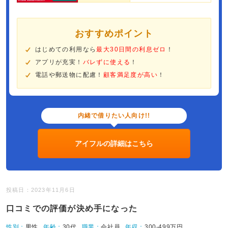
おすすめポイント
はじめての利用なら
最大30日間の利息ゼロ
！
アプリが充実！
バレずに使える
！
電話や郵送物に配慮！
顧客満足度が高い
！
内緒で借りたい人向け!!
アイフルの詳細はこちら
投稿日：2023年11月6日
口コミでの評価が決め手になった
性別：
男性
年齢：
30代
職業：
会社員
年収：
300-499万円