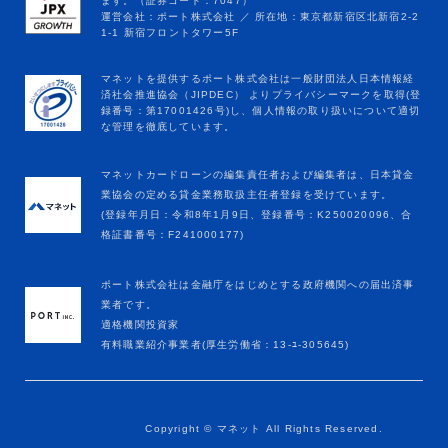
マネットカードローンの編集責任者および編集者は、日本貸金
業協会の定める貸金業務取扱主任者登録を受けています。
(登録年月日：令和8年1月9日、登録番号：K250020096、合
格証書番号：F241000177)
ポート株式会社は金融庁をはじめとする政府機関への届出済事
業者です。
適格機関投資家
有料職業紹介事業者(厚生労働省：13-ﾕ-305645)