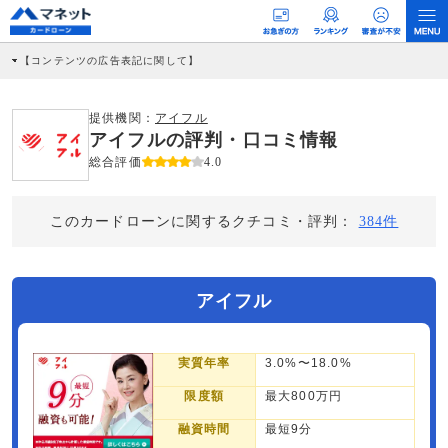
【コンテンツの広告表記に関して】
本コンテンツには、紹介している商品・商材の広告（リンク）を含む場合がありま
す。 これらの広告を経由して読者が企業ホームページを訪れ、成約が発生すると弊
社に対して企業から紹介報酬が支払われるという収益モデルです。 ただし、特定の
提供機関：
アイフル
商品を根拠なくPRするものではなく、当編集部の調査／ユーザーへの口コミ収集な
アイフルの評判・口コミ情報
どに基づき、公平性を担保した情報提供を行っています。
>提携企業一覧
総合評価
4.0
このカードローンに関するクチコミ・評判：
384件
アイフル
実質年率
3.0%〜18.0%
限度額
最大800万円
融資時間
最短9分