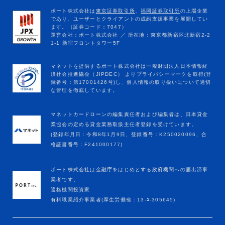
マネットカードローンの編集責任者および編集者は、日本貸金
業協会の定める貸金業務取扱主任者登録を受けています。
(登録年月日：令和8年1月9日、登録番号：K250020096、合
格証書番号：F241000177)
ポート株式会社は金融庁をはじめとする政府機関への届出済事
業者です。
適格機関投資家
有料職業紹介事業者(厚生労働省：13-ﾕ-305645)