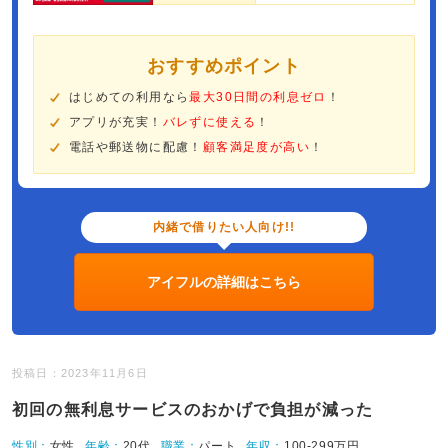
おすすめポイント
はじめての利用なら
最大30日間の利息ゼロ
！
アプリが充実！
バレずに使える
！
電話や郵送物に配慮！
顧客満足度が高い
！
内緒で借りたい人向け!!
アイフルの詳細はこちら
投稿日：2023年11月6日
初回の無利息サービスのおかげで負担が減った
性別：
女性
年齢：
20代
職業：
パート
年収：
100-299万円