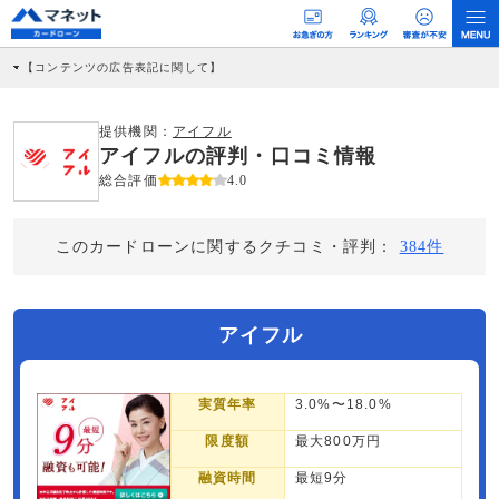
【コンテンツの広告表記に関して】
本コンテンツには、紹介している商品・商材の広告（リンク）を含む場合がありま
す。 これらの広告を経由して読者が企業ホームページを訪れ、成約が発生すると弊
社に対して企業から紹介報酬が支払われるという収益モデルです。 ただし、特定の
提供機関：
アイフル
商品を根拠なくPRするものではなく、当編集部の調査／ユーザーへの口コミ収集な
アイフルの評判・口コミ情報
どに基づき、公平性を担保した情報提供を行っています。
>提携企業一覧
総合評価
4.0
このカードローンに関するクチコミ・評判：
384件
アイフル
実質年率
3.0%〜18.0%
限度額
最大800万円
融資時間
最短9分