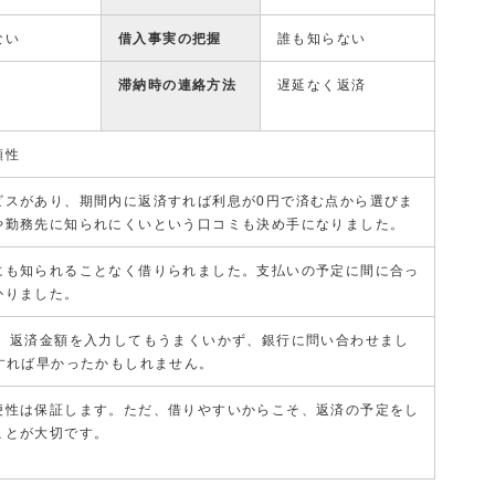
ない
借入事実の把握
誰も知らない
滞納時の連絡方法
遅延なく返済
頼性
ビスがあり、期間内に返済すれば利息が0円で済む点から選びま
や勤務先に知られにくいという口コミも決め手になりました。
にも知られることなく借りられました。支払いの予定に間に合っ
かりました。
際、返済金額を入力してもうまくいかず、銀行に問い合わせまし
込すれば早かったかもしれません。
便性は保証します。ただ、借りやすいからこそ、返済の予定をし
ことが大切です。