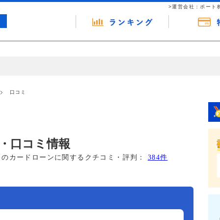
>運営会社：ポート
の広告（リンク）を含む場合があります。 これらの広告を経由して読者
るという収益モデルです。 ただし、特定の商品を根拠なくPRするもので
口コミ
報提供を行っています。
・口コミ情報
このカードローンに関するクチコミ・評判：
384件