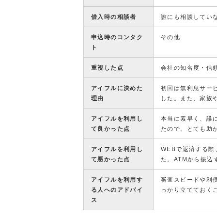
借入時の相談者
誰にも相談してい
申込時のコンタク
その他
ト
重視した点
会社の知名度・信
アイフルに決めた
初回は無利息サー
理由
した。また、家族
アイフルを利用し
本当に素早く、誰
て良かった点
たので、とても助
アイフルを利用し
WEBで返済する
て悪かった点
た。ATMから振
アイフルを利用す
審査スピードや利
る人へのアドバイ
っかり立てておく
ス