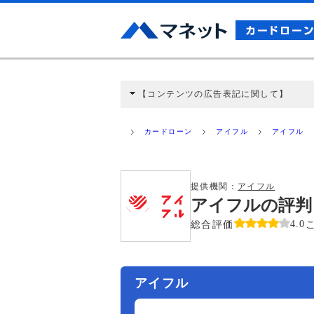
【コンテンツの広告表記に関して】
本コンテンツには、紹介している商品・商材
と弊社に対して企業から紹介報酬が支払われ
カードローン
アイフル
アイフル
ミ収集などに基づき、公平性を担保した情
>提携企業一覧
提供機関：
アイフル
アイフルの評判
総合評価
4.0
アイフル