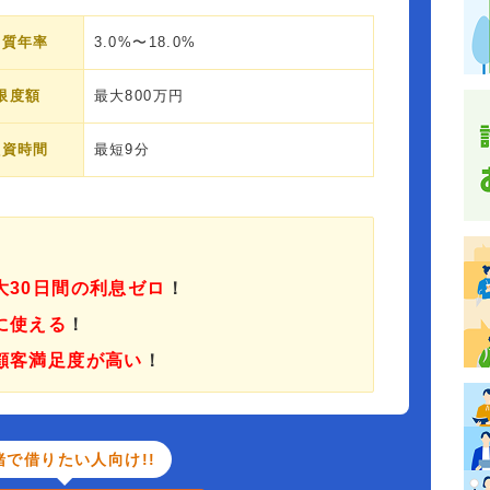
実質年率
3.0%〜18.0%
限度額
最大800万円
融資時間
最短9分
大30日間の利息ゼロ
！
に使える
！
顧客満足度が高い
！
緒で借りたい人向け!!