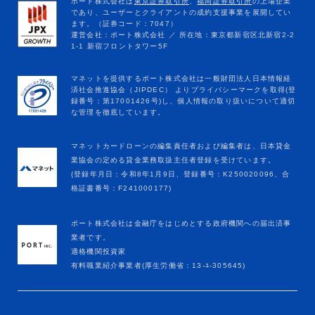
マネットカードローンの編集責任者および編集者は、日本貸金
業協会の定める貸金業務取扱主任者登録を受けています。
(登録年月日：令和8年1月9日、登録番号：K250020096、合
格証書番号：F241000177)
ポート株式会社は金融庁をはじめとする政府機関への届出済事
業者です。
適格機関投資家
有料職業紹介事業者(厚生労働省：13-ﾕ-305645)