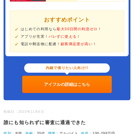
おすすめポイント
はじめての利用なら
最大30日間の利息ゼロ
！
アプリが充実！
バレずに使える
！
電話や郵送物に配慮！
顧客満足度が高い
！
内緒で借りたい人向け!!
アイフルの詳細はこちら
投稿日：2023年11月6日
誰にも知られずに審査に通過できた
性別：
女性
年齢：
20代
職業：
アルバイト
年収：
100-299万円