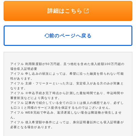
詳細はこちら
前のページへ戻る
アイフル 利用限度額が50万円超、且つ他社を含めた借入総額100万円超の
場合収入証明必要
アイフル 申し込みの状況によっては、希望に沿った融資を得られない可能
性があります。
アイフル 主婦・フリーターといった方は、安定収入がある方のみが対象と
なります。
アイフル ※申込手続き完了時点から計測した最短時間であり、申込時間や
審査状況などにより異なります。
アイフル 記事内で紹介している全ての口コミは個人の感想であり、必ずし
も口コミと同様のサービス提供を保証するものではございません。
アイフル WEB完結で申込み、返済遅延しない場合は郵送物が発生しませ
ん。
アイフル 借入希望額や条件によっては、身分証明書以外にも収入証明書が
必要となる場合があります。