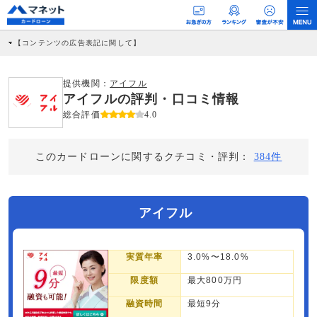
【コンテンツの広告表記に関して】
本コンテンツには、紹介している商品・商材の広告（リンク）を含む場合がありま
す。 これらの広告を経由して読者が企業ホームページを訪れ、成約が発生すると弊
社に対して企業から紹介報酬が支払われるという収益モデルです。 ただし、特定の
提供機関：
アイフル
商品を根拠なくPRするものではなく、当編集部の調査／ユーザーへの口コミ収集な
アイフルの評判・口コミ情報
どに基づき、公平性を担保した情報提供を行っています。
>提携企業一覧
総合評価
4.0
このカードローンに関するクチコミ・評判：
384件
アイフル
実質年率
3.0%〜18.0%
限度額
最大800万円
融資時間
最短9分