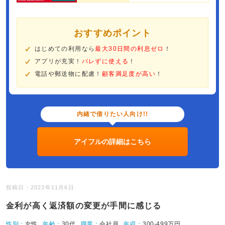
おすすめポイント
はじめての利用なら
最大30日間の利息ゼロ
！
アプリが充実！
バレずに使える
！
電話や郵送物に配慮！
顧客満足度が高い
！
内緒で借りたい人向け!!
アイフルの詳細はこちら
投稿日：2023年11月6日
金利が高く返済額の変更が手間に感じる
性別：
女性
年齢：
30代
職業：
会社員
年収：
300-499万円