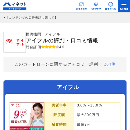
【コンテンツの広告表記に関して】
本コンテンツには、紹介している商品・商材の広告（リンク）を含む場合がありま
す。 これらの広告を経由して読者が企業ホームページを訪れ、成約が発生すると弊
社に対して企業から紹介報酬が支払われるという収益モデルです。 ただし、特定の
提供機関：
アイフル
商品を根拠なくPRするものではなく、当編集部の調査／ユーザーへの口コミ収集な
アイフルの評判・口コミ情報
どに基づき、公平性を担保した情報提供を行っています。
>提携企業一覧
総合評価
4.0
このカードローンに関するクチコミ・評判：
384件
アイフル
実質年率
3.0%〜18.0%
限度額
最大800万円
融資時間
最短9分