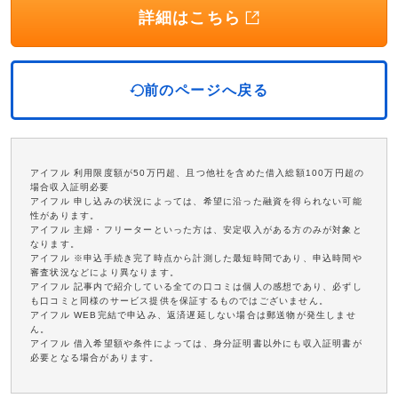
詳細はこちら
前のページへ戻る
アイフル 利用限度額が50万円超、且つ他社を含めた借入総額100万円超の
場合収入証明必要
アイフル 申し込みの状況によっては、希望に沿った融資を得られない可能
性があります。
アイフル 主婦・フリーターといった方は、安定収入がある方のみが対象と
なります。
アイフル ※申込手続き完了時点から計測した最短時間であり、申込時間や
審査状況などにより異なります。
アイフル 記事内で紹介している全ての口コミは個人の感想であり、必ずし
も口コミと同様のサービス提供を保証するものではございません。
アイフル WEB完結で申込み、返済遅延しない場合は郵送物が発生しませ
ん。
アイフル 借入希望額や条件によっては、身分証明書以外にも収入証明書が
必要となる場合があります。