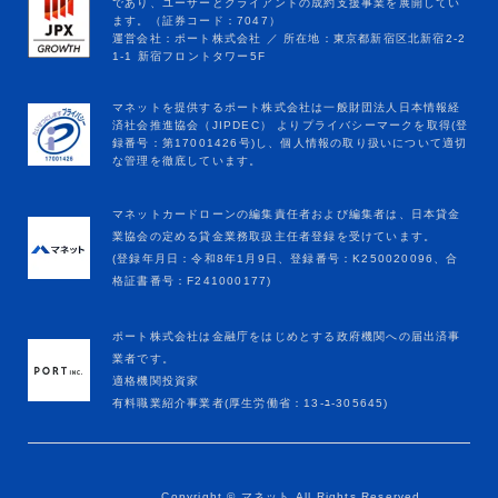
マネットカードローンの編集責任者および編集者は、日本貸金
業協会の定める貸金業務取扱主任者登録を受けています。
(登録年月日：令和8年1月9日、登録番号：K250020096、合
格証書番号：F241000177)
ポート株式会社は金融庁をはじめとする政府機関への届出済事
業者です。
適格機関投資家
有料職業紹介事業者(厚生労働省：13-ﾕ-305645)