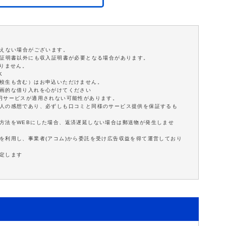
添えない場合がございます。
分証明書以外にも収入証明書が必要となる場合があります。
ありません。
K
学校生も含む）はお申込いただけません。
計画的な借り入れを心がけてください
0円サービスが適用されない可能性があります。
個人の感想であり、必ずしも口コミと同様のサービス提供を保証するも
方法をWEBにした場合、返済遅延しない場合は郵送物が発生しませ
を利用し、事業者(アコム)から委託を受け広告収益を得て運営しており
定します