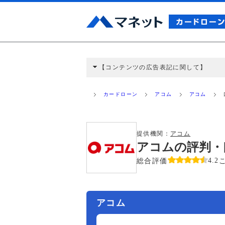
【コンテンツの広告表記に関して】
本コンテンツには、紹介している商品・商材
と弊社に対して企業から紹介報酬が支払われ
カードローン
アコム
アコム
ミ収集などに基づき、公平性を担保した情
>提携企業一覧
提供機関：
アコム
アコムの評判・
総合評価
4.2
アコム