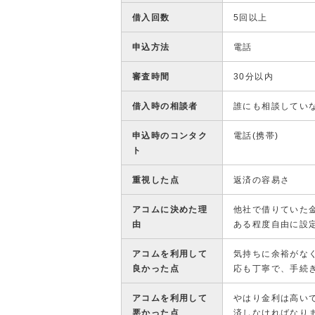
借入回数
5回以上
申込方法
電話
審査時間
30分以内
借入時の相談者
誰にも相談してい
申込時のコンタク
電話(携帯)
ト
重視した点
返済の容易さ
アコムに決めた理
他社で借りていた
由
ある程度自由に設
アコムを利用して
気持ちに余裕がな
良かった点
応も丁寧で、手続
アコムを利用して
やはり金利は高い
悪かった点
済しなければなり