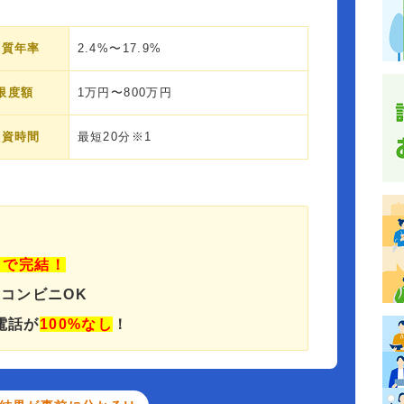
実質年率
2.4%〜17.9%
限度額
1万円〜800万円
融資時間
最短20分※1
」で完結！
でコンビニOK
電話が
100%なし
！