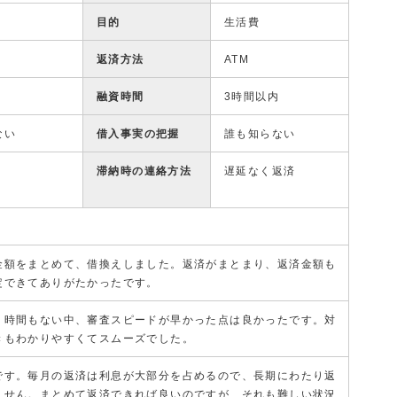
目的
生活費
返済方法
ATM
融資時間
3時間以内
ない
借入事実の把握
誰も知らない
滞納時の連絡方法
遅延なく返済
金額をまとめて、借換えしました。返済がまとまり、返済金額も
定できてありがたかったです。
く時間もない中、審査スピードが早かった点は良かったです。対
きもわかりやすくてスムーズでした。
です。毎月の返済は利息が大部分を占めるので、長期にわたり返
ません。まとめて返済できれば良いのですが、それも難しい状況