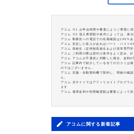
アコム ※1 お申込時間や審査によりご希望に
アコム ※2 借入希望額や条件によっては、身
アコム 勤務先への電話での在籍確認は100％
アコム 安定した収入があればパート・バイトO
アコム 高校生（定時制高校生および高等専門
アコム ご利用の際は貸付け条件をよく読み、
アコム アコムが不適切と判断した場合、金利
アコム 記事内で紹介している全ての口コミは
のではございません。
アコム 店舗・自動契約機で契約し、明細の確認
ん。
アコム 当サイトではアフィリエイトプログラム
ます
アコム 適用金利や利用極度額は審査によって決
アコムに関する新着記事