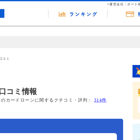
>運営会社：ポート
の広告（リンク）を含む場合があります。 これらの広告を経由して読者
るという収益モデルです。 ただし、特定の商品を根拠なくPRするもので
口コミ
報提供を行っています。
口コミ情報
このカードローンに関するクチコミ・評判：
314件