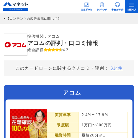
【コンテンツの広告表記に関して】
本コンテンツには、紹介している商品・商材の広告（リンク）を含む場合がありま
す。 これらの広告を経由して読者が企業ホームページを訪れ、成約が発生すると弊
社に対して企業から紹介報酬が支払われるという収益モデルです。 ただし、特定の
提供機関：
アコム
商品を根拠なくPRするものではなく、当編集部の調査／ユーザーへの口コミ収集な
アコムの評判・口コミ情報
どに基づき、公平性を担保した情報提供を行っています。
>提携企業一覧
総合評価
4.2
このカードローンに関するクチコミ・評判：
314件
アコム
実質年率
2.4%〜17.9%
限度額
1万円〜800万円
融資時間
最短20分※1