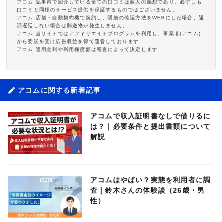
アコム 記事内で紹介している全ての口コミは個人の感想であり、必ずしも
口コミと同様のサービス提供を保証するものではございません。
アコム 店舗・自動契約機で契約し、明細の確認方法をWEBにした場合、返
済遅延しない場合は郵送物が発生しません。
アコム 当サイトではアフィリエイトプログラムを利用し、事業者(アコム)
から委託を受け広告収益を得て運営しております
アコム 適用金利や利用極度額は審査によって決定します
アコムに関する新着記事
アコムで収入証明書なしで借りるに
は？｜必要条件と提出書類について
解説
アコムはやばい？実態を利用者に調
査｜鈴木さんの体験談（26歳・男
性）