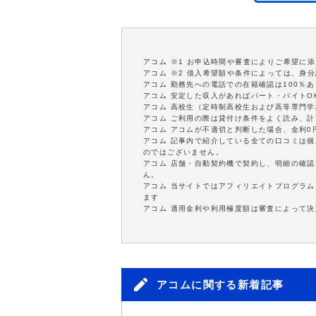
アコム ※1 お申込時間や審査によりご希望に
アコム ※2 借入希望額や条件によっては、身
アコム 勤務先への電話での在籍確認は100％
アコム 安定した収入があればパート・バイトO
アコム 高校生（定時制高校生および高等専門
アコム ご利用の際は貸付け条件をよく読み、
アコム アコムが不適切と判断した場合、金利
アコム 記事内で紹介している全ての口コミは
のではございません。
アコム 店舗・自動契約機で契約し、明細の確認
ん。
アコム 当サイトではアフィリエイトプログラム
ます
アコム 適用金利や利用極度額は審査によって決
アコムに関する新着記事