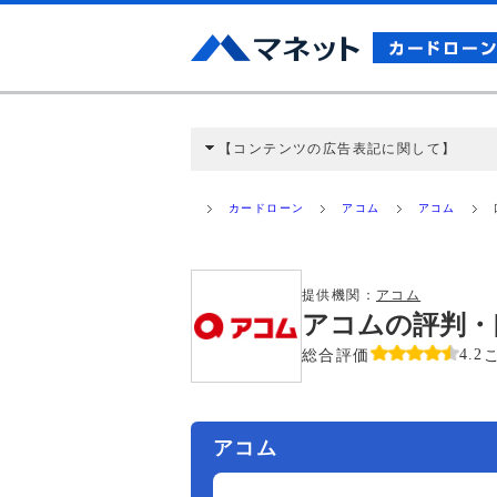
【コンテンツの広告表記に関して】
本コンテンツには、紹介している商品・商材
と弊社に対して企業から紹介報酬が支払われ
カードローン
アコム
アコム
ミ収集などに基づき、公平性を担保した情
>提携企業一覧
提供機関：
アコム
アコムの評判・
総合評価
4.2
アコム