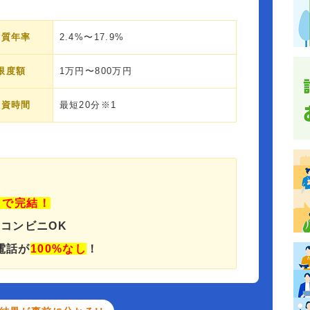
実質年率
2.4%〜17.9%
限度額
1万円〜800万円
融資時間
最短20分※1
」で完結！
でコンビニOK
電話が
100%なし
！