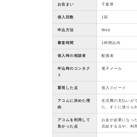
お住まい
千葉県
借入回数
1回
申込方法
Web
審査時間
1時間以内
借入時の相談者
配偶者
申込時のコンタク
電子メール
ト
重視した点
借入スピード
アコムに決めた理
生活費の支払いが
由
た。すぐに借りら
アコムを利用して
お金が必要になっ
良かった点
完結する点や、利