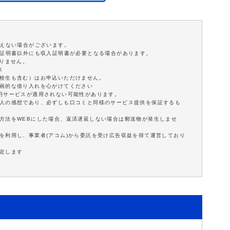
添えない場合がございます。
分証明書以外にも収入証明書が必要となる場合があります。
ありません。
K
学校生も含む）はお申込いただけません。
計画的な借り入れを心がけてください
0円サービスが適用されない可能性があります。
個人の感想であり、必ずしも口コミと同様のサービス提供を保証するも
方法をWEBにした場合、返済遅延しない場合は郵送物が発生しませ
を利用し、事業者(アコム)から委託を受け広告収益を得て運営しており
定します