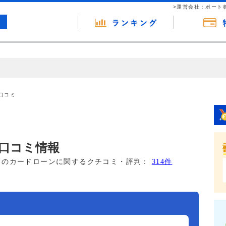
>運営会社：ポート
の広告（リンク）を含む場合があります。 これらの広告を経由して読者
るという収益モデルです。 ただし、特定の商品を根拠なくPRするもので
口コミ
報提供を行っています。
口コミ情報
このカードローンに関するクチコミ・評判：
314件