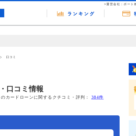
>運営会社：ポート
の広告（リンク）を含む場合があります。 これらの広告を経由して読者
るという収益モデルです。 ただし、特定の商品を根拠なくPRするもので
口コミ
報提供を行っています。
・口コミ情報
このカードローンに関するクチコミ・評判：
384件