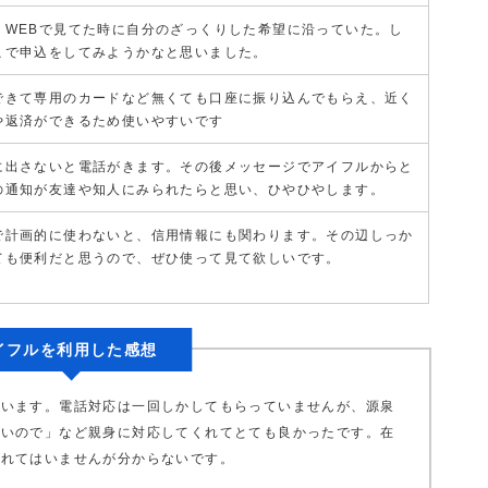
、WEBで見てた時に自分のざっくりした希望に沿っていた。し
こで申込をしてみようかなと思いました。
できて専用のカードなど無くても口座に振り込んでもらえ、近く
や返済ができるため使いやすいです
に出さないと電話がきます。その後メッセージでアイフルからと
の通知が友達や知人にみられたらと思い、ひやひやします。
で計画的に使わないと、信用情報にも関わります。その辺しっか
ても便利だと思うので、ぜひ使って見て欲しいです。
イフルを利用した感想
思います。電話対応は一回しかしてもらっていませんが、源泉
いいので」など親身に対応してくれてとても良かったです。在
われてはいませんが分からないです。