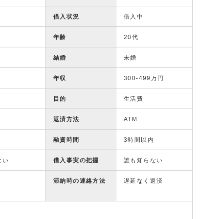
借入状況
借入中
年齢
20代
結婚
未婚
年収
300-499万円
目的
生活費
返済方法
ATM
融資時間
3時間以内
ない
借入事実の把握
誰も知らない
滞納時の連絡方法
遅延なく返済