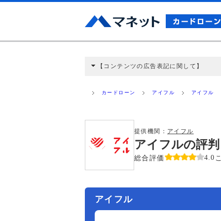
【コンテンツの広告表記に関して】
本コンテンツには、紹介している商品・商材
と弊社に対して企業から紹介報酬が支払われ
カードローン
アイフル
アイフル
ミ収集などに基づき、公平性を担保した情
>提携企業一覧
提供機関：
アイフル
アイフルの評判
総合評価
4.0
アイフル