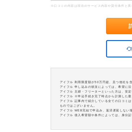
※口コミの内容は現在のサービス内容や貸付条件と異
アイフル 利用限度額が50万円超、且つ他社を
アイフル 申し込みの状況によっては、希望に
アイフル 主婦・フリーターといった方は、安
アイフル ※申込手続き完了時点から計測した
アイフル 記事内で紹介している全ての口コミ
ものではございません。
アイフル WEB完結で申込み、返済遅延しない
アイフル 借入希望額や条件によっては、身分