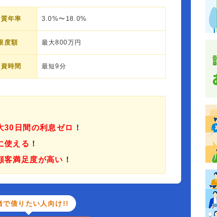
実質年率
3.0%〜18.0%
限度額
最大800万円
融資時間
最短9分
大30日間の利息ゼロ
！
に使える
！
顧客満足度が高い
！
緒で借りたい人向け!!