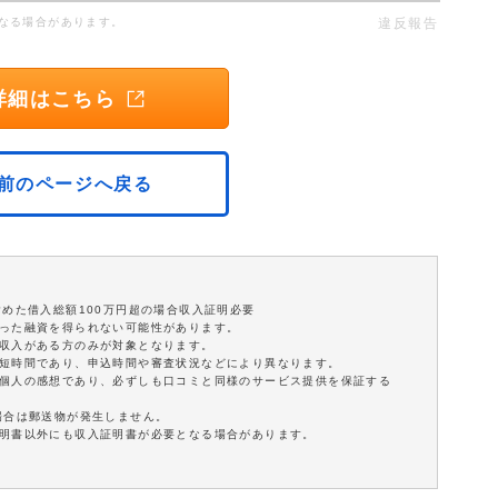
なる場合があります。
違反報告
詳細はこちら
前のページへ戻る
含めた借入総額100万円超の場合収入証明必要
沿った融資を得られない可能性があります。
定収入がある方のみが対象となります。
最短時間であり、申込時間や審査状況などにより異なります。
は個人の感想であり、必ずしも口コミと同様のサービス提供を保証する
場合は郵送物が発生しません。
証明書以外にも収入証明書が必要となる場合があります。