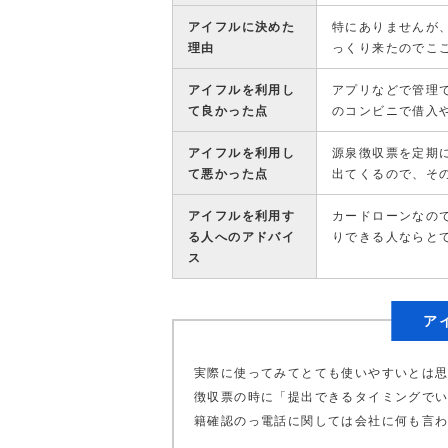
アイフルに決めた
特にありませんが
理由
っくり来たのでこ
アイフルを利用し
アプリなどで管理
て良かった点
のコンビニで借入
アイフルを利用し
源泉徴収票を定期
て悪かった点
出てくるので、そ
アイフルを利用す
カードローンなの
る人へのアドバイ
りできる人ならと
ス
ア
実際に使ってみてとても使いやすいとは
徴収票の時に「提出できるタイミングで
籍確認のっ電話に関しては会社に何も言