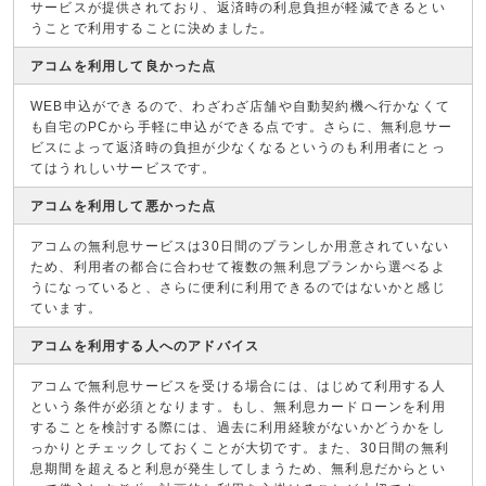
サービスが提供されており、返済時の利息負担が軽減できるとい
うことで利用することに決めました。
アコムを利用して良かった点
WEB申込ができるので、わざわざ店舗や自動契約機へ行かなくて
も自宅のPCから手軽に申込ができる点です。さらに、無利息サー
ビスによって返済時の負担が少なくなるというのも利用者にとっ
てはうれしいサービスです。
アコムを利用して悪かった点
アコムの無利息サービスは30日間のプランしか用意されていない
ため、利用者の都合に合わせて複数の無利息プランから選べるよ
うになっていると、さらに便利に利用できるのではないかと感じ
ています。
アコムを利用する人へのアドバイス
アコムで無利息サービスを受ける場合には、はじめて利用する人
という条件が必須となります。もし、無利息カードローンを利用
することを検討する際には、過去に利用経験がないかどうかをし
っかりとチェックしておくことが大切です。また、30日間の無利
息期間を超えると利息が発生してしまうため、無利息だからとい