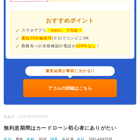
おすすめポイント
スマホアプリ
「myac」で完結！
最短20分融資可
(※1)でコンビニOK
勤務先への在籍確認の電話が
100%なし
！
審査結果が事前に分かる!!
アコムの詳細はこちら
投稿日：2015年10月28日
無利息期間はカードローン初心者にありがたい
性別：
男性
年齢：
30代
職業：
会社員
年収：
300-499万円