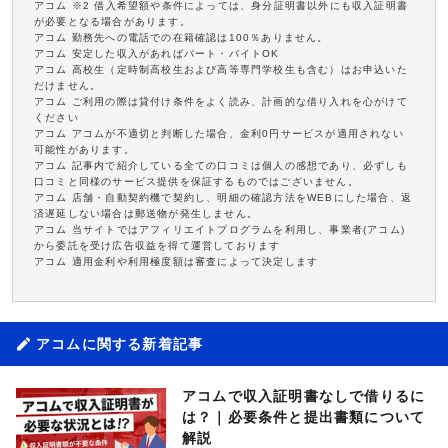
アコム ※2 借入希望額や条件によっては、身分証明書以外にも収入証明書
が必要となる場合があります。
アコム 勤務先への電話での在籍確認は100％ありません。
アコム 安定した収入があればパート・バイトOK
アコム 高校生（定時制高校生および高等専門学校生も含む）はお申込いた
だけません。
アコム ご利用の際は貸付け条件をよく読み、計画的な借り入れを心がけて
ください
アコム アコムが不適切と判断した場合、金利0円サービスが適用されない
可能性があります。
アコム 記事内で紹介している全ての口コミは個人の感想であり、必ずしも
口コミと同様のサービス提供を保証するものではございません。
アコム 店舗・自動契約機で契約し、明細の確認方法をWEBにした場合、返
済遅延しない場合は郵送物が発生しません。
アコム 当サイトではアフィリエイトプログラムを利用し、事業者(アコム)
から委託を受け広告収益を得て運営しております
アコム 適用金利や利用極度額は審査によって決定します
アコムに関する新着記事
アコムで収入証明書なしで借りるに
は？｜必要条件と提出書類について
解説