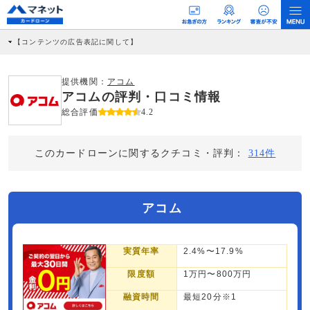
【コンテンツの広告表記に関して】
本コンテンツには、紹介している商品・商材の広告（リンク）を含む場合がありま
す。 これらの広告を経由して読者が企業ホームページを訪れ、成約が発生すると弊
社に対して企業から紹介報酬が支払われるという収益モデルです。 ただし、特定の
提供機関：
アコム
商品を根拠なくPRするものではなく、当編集部の調査／ユーザーへの口コミ収集な
アコムの評判・口コミ情報
どに基づき、公平性を担保した情報提供を行っています。
>提携企業一覧
総合評価
4.2
このカードローンに関するクチコミ・評判：
314件
アコム
実質年率
2.4%〜17.9%
限度額
1万円〜800万円
融資時間
最短20分※1