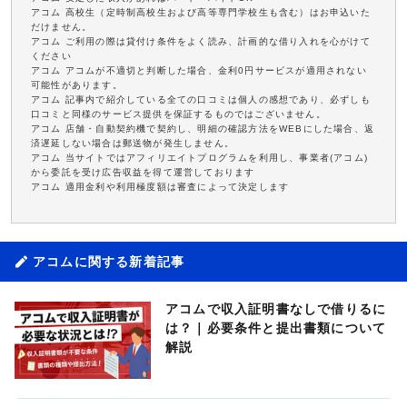
アコム 高校生（定時制高校生および高等専門学校生も含む）はお申込いた
だけません。
アコム ご利用の際は貸付け条件をよく読み、計画的な借り入れを心がけて
ください
アコム アコムが不適切と判断した場合、金利0円サービスが適用されない
可能性があります。
アコム 記事内で紹介している全ての口コミは個人の感想であり、必ずしも
口コミと同様のサービス提供を保証するものではございません。
アコム 店舗・自動契約機で契約し、明細の確認方法をWEBにした場合、返
済遅延しない場合は郵送物が発生しません。
アコム 当サイトではアフィリエイトプログラムを利用し、事業者(アコム)
から委託を受け広告収益を得て運営しております
アコム 適用金利や利用極度額は審査によって決定します
アコムに関する新着記事
アコムで収入証明書なしで借りるに
は？｜必要条件と提出書類について
解説