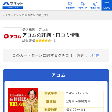
【コンテンツの広告表記に関して】
本コンテンツには、紹介している商品・商材の広告（リンク）を含む場合がありま
す。 これらの広告を経由して読者が企業ホームページを訪れ、成約が発生すると弊
社に対して企業から紹介報酬が支払われるという収益モデルです。 ただし、特定の
提供機関：
アコム
商品を根拠なくPRするものではなく、当編集部の調査／ユーザーへの口コミ収集な
アコムの評判・口コミ情報
どに基づき、公平性を担保した情報提供を行っています。
>提携企業一覧
総合評価
4.2
このカードローンに関するクチコミ・評判：
314件
アコム
実質年率
2.4%〜17.9%
限度額
1万円〜800万円
融資時間
最短20分※1