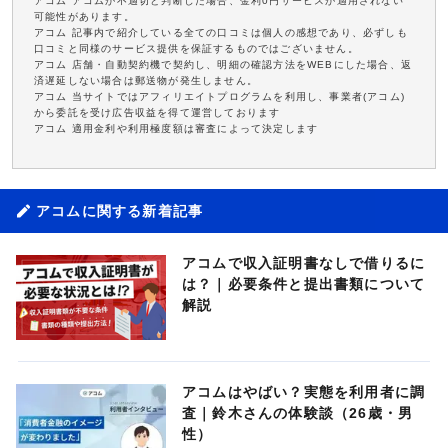
アコム アコムが不適切と判断した場合、金利0円サービスが適用されない
可能性があります。
アコム 記事内で紹介している全ての口コミは個人の感想であり、必ずしも
口コミと同様のサービス提供を保証するものではございません。
アコム 店舗・自動契約機で契約し、明細の確認方法をWEBにした場合、返
済遅延しない場合は郵送物が発生しません。
アコム 当サイトではアフィリエイトプログラムを利用し、事業者(アコム)
から委託を受け広告収益を得て運営しております
アコム 適用金利や利用極度額は審査によって決定します
アコムに関する新着記事
アコムで収入証明書なしで借りるに
は？｜必要条件と提出書類について
解説
アコムはやばい？実態を利用者に調
査｜鈴木さんの体験談（26歳・男
性）