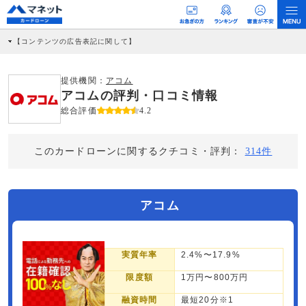
【コンテンツの広告表記に関して】
本コンテンツには、紹介している商品・商材の広告（リンク）を含む場合がありま
す。 これらの広告を経由して読者が企業ホームページを訪れ、成約が発生すると弊
社に対して企業から紹介報酬が支払われるという収益モデルです。 ただし、特定の
提供機関：
アコム
商品を根拠なくPRするものではなく、当編集部の調査／ユーザーへの口コミ収集な
アコムの評判・口コミ情報
どに基づき、公平性を担保した情報提供を行っています。
>提携企業一覧
総合評価
4.2
このカードローンに関するクチコミ・評判：
314件
アコム
実質年率
2.4%〜17.9%
限度額
1万円〜800万円
融資時間
最短20分※1