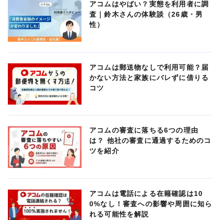
アコムはやばい？実態を利用者に調
査｜鈴木さんの体験談（26歳・男
性）
アコムは郵送物なしで利用可能？届
かない方法と家族にバレずに借りる
コツ
アコムの審査に落ちる6つの理由
は？ 他社の審査に通過するためのコ
ツを紹介
アコムは電話による在籍確認は10
0%なし！審査への影響や周囲に知ら
れる可能性を解説