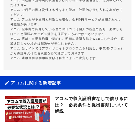
アコム 高校生（定時制高校生および高等専門学校生も含む）はお申込いた
だけません。
アコム ご利用の際は貸付け条件をよく読み、計画的な借り入れを心がけて
ください
アコム アコムが不適切と判断した場合、金利0円サービスが適用されない
可能性があります。
アコム 記事内で紹介している全ての口コミは個人の感想であり、必ずしも
口コミと同様のサービス提供を保証するものではございません。
アコム 店舗・自動契約機で契約し、明細の確認方法をWEBにした場合、返
済遅延しない場合は郵送物が発生しません。
アコム 当サイトではアフィリエイトプログラムを利用し、事業者(アコム)
から委託を受け広告収益を得て運営しております
アコム 適用金利や利用極度額は審査によって決定します
アコムに関する新着記事
アコムで収入証明書なしで借りるに
は？｜必要条件と提出書類について
解説