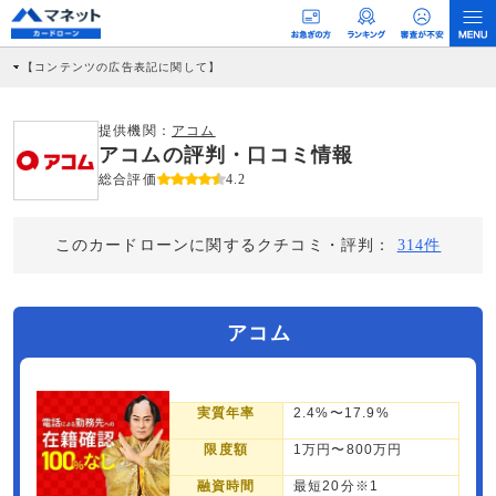
【コンテンツの広告表記に関して】
本コンテンツには、紹介している商品・商材の広告（リンク）を含む場合がありま
す。 これらの広告を経由して読者が企業ホームページを訪れ、成約が発生すると弊
社に対して企業から紹介報酬が支払われるという収益モデルです。 ただし、特定の
提供機関：
アコム
商品を根拠なくPRするものではなく、当編集部の調査／ユーザーへの口コミ収集な
アコムの評判・口コミ情報
どに基づき、公平性を担保した情報提供を行っています。
>提携企業一覧
総合評価
4.2
このカードローンに関するクチコミ・評判：
314件
アコム
実質年率
2.4%〜17.9%
限度額
1万円〜800万円
融資時間
最短20分※1