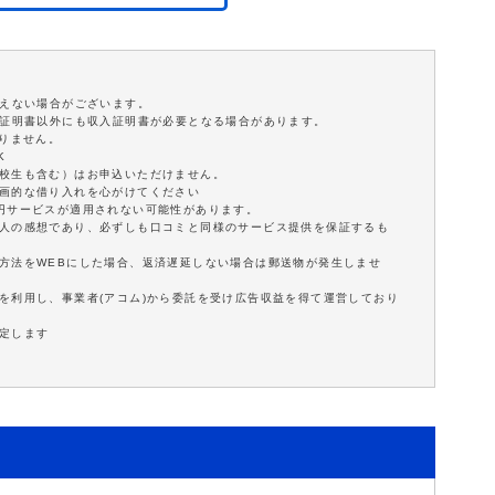
添えない場合がございます。
分証明書以外にも収入証明書が必要となる場合があります。
ありません。
K
学校生も含む）はお申込いただけません。
計画的な借り入れを心がけてください
0円サービスが適用されない可能性があります。
個人の感想であり、必ずしも口コミと同様のサービス提供を保証するも
方法をWEBにした場合、返済遅延しない場合は郵送物が発生しませ
を利用し、事業者(アコム)から委託を受け広告収益を得て運営しており
定します