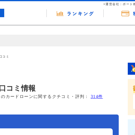
>運営会社：ポート
の広告（リンク）を含む場合があります。 これらの広告を経由して読者
るという収益モデルです。 ただし、特定の商品を根拠なくPRするもので
口コミ
報提供を行っています。
口コミ情報
このカードローンに関するクチコミ・評判：
314件