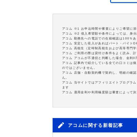
アコム ※1 お申込時間や審査によりご希望に
アコム ※2 借入希望額や条件によっては、身
アコム 勤務先への電話での在籍確認は100％
アコム 安定した収入があればパート・バイトO
アコム 高校生（定時制高校生および高等専門
アコム ご利用の際は貸付け条件をよく読み、
アコム アコムが不適切と判断した場合、金利
アコム 記事内で紹介している全ての口コミは
のではございません。
アコム 店舗・自動契約機で契約し、明細の確認
ん。
アコム 当サイトではアフィリエイトプログラム
ます
アコム 適用金利や利用極度額は審査によって決
アコムに関する新着記事