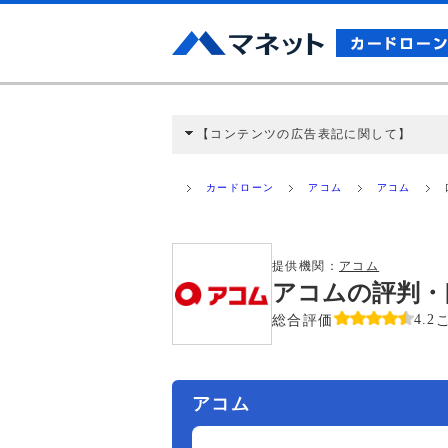
【コンテンツの広告表記に関して】
本コンテンツには、紹介している商品・商材
と弊社に対して企業から紹介報酬が支払われ
カードローン
アコム
アコム
ミ収集などに基づき、公平性を担保した情
>提携企業一覧
提供機関：
アコム
アコムの評判・
総合評価
4.2
アコム