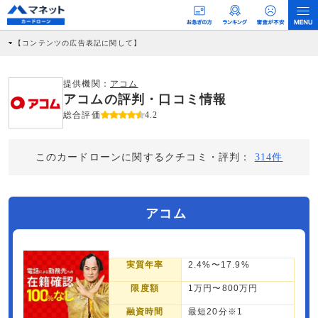
【コンテンツの広告表記に関して】
本コンテンツには、紹介している商品・商材の広告（リンク）を含む場合がありま
す。 これらの広告を経由して読者が企業ホームページを訪れ、成約が発生すると弊
社に対して企業から紹介報酬が支払われるという収益モデルです。 ただし、特定の
提供機関：
アコム
商品を根拠なくPRするものではなく、当編集部の調査／ユーザーへの口コミ収集な
アコムの評判・口コミ情報
どに基づき、公平性を担保した情報提供を行っています。
>提携企業一覧
総合評価
4.2
このカードローンに関するクチコミ・評判：
314件
アコム
実質年率
2.4%〜17.9%
限度額
1万円〜800万円
融資時間
最短20分※1