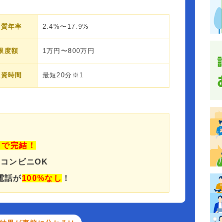
実質年率
2.4%〜17.9%
限度額
1万円〜800万円
融資時間
最短20分※1
」で完結！
でコンビニOK
電話が
100%なし
！