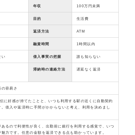
年収
100万円未満
目的
生活費
返済方法
ATM
融資時間
1時間以内
ない
借入事実の把握
誰も知らない
滞納時の連絡方法
遅延なく返済
済の容易さ
宣伝に好感が持てたことと、いつも利用する駅の近くに自動契約
す。借入や返済時に手間がかからないと考え、利用を決めまし
があるので利便性が良く、出勤前に銀行を利用する感覚で、いつ
が魅力です。任意の金額を返済できる点も助かっています。