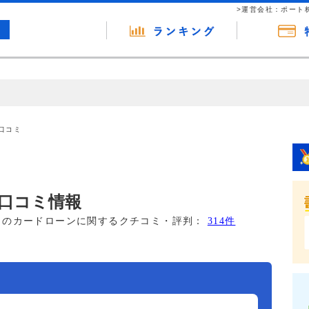
>運営会社：ポート
の広告（リンク）を含む場合があります。 これらの広告を経由して読者
るという収益モデルです。 ただし、特定の商品を根拠なくPRするもので
口コミ
報提供を行っています。
口コミ情報
このカードローンに関するクチコミ・評判：
314件