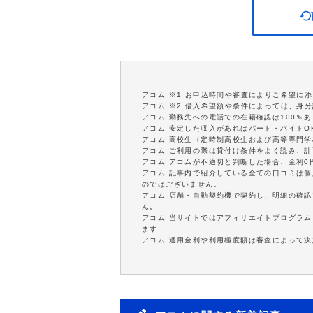
アコム ※1 お申込時間や審査によりご希望に
アコム ※2 借入希望額や条件によっては、身
アコム 勤務先への電話での在籍確認は100％
アコム 安定した収入があればパート・バイトO
アコム 高校生（定時制高校生および高等専門
アコム ご利用の際は貸付け条件をよく読み、
アコム アコムが不適切と判断した場合、金利
アコム 記事内で紹介している全ての口コミは
のではございません。
アコム 店舗・自動契約機で契約し、明細の確認
ん。
アコム 当サイトではアフィリエイトプログラム
ます
アコム 適用金利や利用極度額は審査によって決