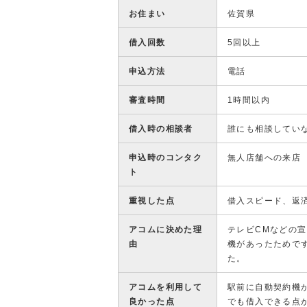
お住まい
佐賀県
借入回数
5回以上
申込方法
電話
審査時間
1時間以内
借入時の相談者
誰にも相談してい
申込時のコンタク
無人店舗への来店
ト
重視した点
借入スピード、返
アコムに決めた理
テレビCMなどの
由
機があったためで
た。
アコムを利用して
駅前に自動契約機
良かった点
でも借入できる点