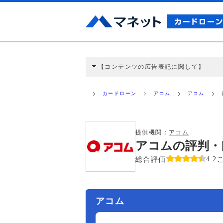
【コンテンツの広告表記に関して】
本コンテンツには、紹介している商品・商材
と弊社に対して企業から紹介報酬が支払われ
カードローン
アコム
アコム
ミ収集などに基づき、公平性を担保した情
>提携企業一覧
提供機関：
アコム
アコムの評判・
総合評価
4.2
アコム