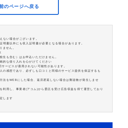
前のページへ戻る
添えない場合がございます。
分証明書以外にも収入証明書が必要となる場合があります。
ありません。
K
学校生も含む）はお申込いただけません。
計画的な借り入れを心がけてください
0円サービスが適用されない可能性があります。
個人の感想であり、必ずしも口コミと同様のサービス提供を保証するも
方法をWEBにした場合、返済遅延しない場合は郵送物が発生しませ
を利用し、事業者(アコム)から委託を受け広告収益を得て運営しており
定します