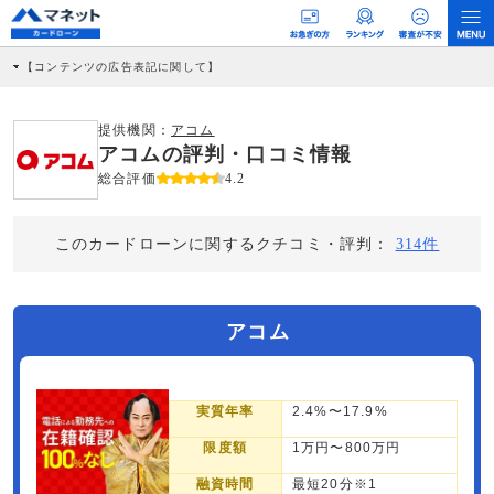
【コンテンツの広告表記に関して】
本コンテンツには、紹介している商品・商材の広告（リンク）を含む場合がありま
す。 これらの広告を経由して読者が企業ホームページを訪れ、成約が発生すると弊
社に対して企業から紹介報酬が支払われるという収益モデルです。 ただし、特定の
提供機関：
アコム
商品を根拠なくPRするものではなく、当編集部の調査／ユーザーへの口コミ収集な
アコムの評判・口コミ情報
どに基づき、公平性を担保した情報提供を行っています。
>提携企業一覧
総合評価
4.2
このカードローンに関するクチコミ・評判：
314件
アコム
実質年率
2.4%〜17.9%
限度額
1万円〜800万円
融資時間
最短20分※1