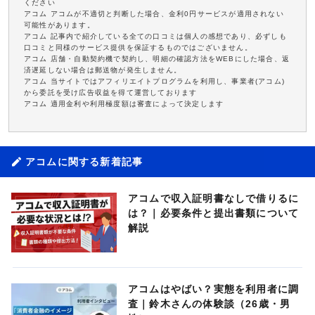
ください
アコム アコムが不適切と判断した場合、金利0円サービスが適用されない
可能性があります。
アコム 記事内で紹介している全ての口コミは個人の感想であり、必ずしも
口コミと同様のサービス提供を保証するものではございません。
アコム 店舗・自動契約機で契約し、明細の確認方法をWEBにした場合、返
済遅延しない場合は郵送物が発生しません。
アコム 当サイトではアフィリエイトプログラムを利用し、事業者(アコム)
から委託を受け広告収益を得て運営しております
アコム 適用金利や利用極度額は審査によって決定します
アコムに関する新着記事
アコムで収入証明書なしで借りるに
は？｜必要条件と提出書類について
解説
アコムはやばい？実態を利用者に調
査｜鈴木さんの体験談（26歳・男