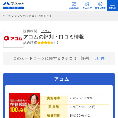
【コンテンツの広告表記に関して】
本コンテンツには、紹介している商品・商材の広告（リンク）を含む場合がありま
す。 これらの広告を経由して読者が企業ホームページを訪れ、成約が発生すると弊
社に対して企業から紹介報酬が支払われるという収益モデルです。 ただし、特定の
提供機関：
アコム
商品を根拠なくPRするものではなく、当編集部の調査／ユーザーへの口コミ収集な
アコムの評判・口コミ情報
どに基づき、公平性を担保した情報提供を行っています。
>提携企業一覧
総合評価
4.2
このカードローンに関するクチコミ・評判：
314件
アコム
実質年率
2.4%〜17.9%
限度額
1万円〜800万円
融資時間
最短20分※1