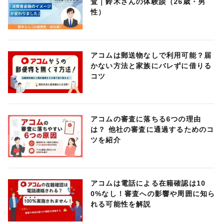
査｜鈴木さんの体験談（26歳・男
性）
アコムは郵送物なしで利用可能？届
かない方法と家族にバレずに借りる
コツ
アコムの審査に落ちる6つの理由
は？ 他社の審査に通過するためのコ
ツを紹介
アコムは電話による在籍確認は10
0%なし！審査への影響や周囲に知ら
れる可能性を解説