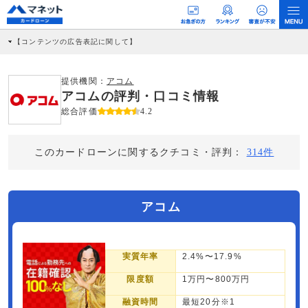
【コンテンツの広告表記に関して】
本コンテンツには、紹介している商品・商材の広告（リンク）を含む場合がありま
す。 これらの広告を経由して読者が企業ホームページを訪れ、成約が発生すると弊
社に対して企業から紹介報酬が支払われるという収益モデルです。 ただし、特定の
提供機関：
アコム
商品を根拠なくPRするものではなく、当編集部の調査／ユーザーへの口コミ収集な
アコムの評判・口コミ情報
どに基づき、公平性を担保した情報提供を行っています。
>提携企業一覧
総合評価
4.2
このカードローンに関するクチコミ・評判：
314件
アコム
実質年率
2.4%〜17.9%
限度額
1万円〜800万円
融資時間
最短20分※1