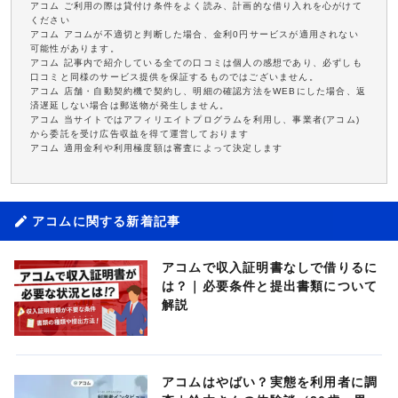
アコム ご利用の際は貸付け条件をよく読み、計画的な借り入れを心がけて
ください
アコム アコムが不適切と判断した場合、金利0円サービスが適用されない
可能性があります。
アコム 記事内で紹介している全ての口コミは個人の感想であり、必ずしも
口コミと同様のサービス提供を保証するものではございません。
アコム 店舗・自動契約機で契約し、明細の確認方法をWEBにした場合、返
済遅延しない場合は郵送物が発生しません。
アコム 当サイトではアフィリエイトプログラムを利用し、事業者(アコム)
から委託を受け広告収益を得て運営しております
アコム 適用金利や利用極度額は審査によって決定します
アコムに関する新着記事
アコムで収入証明書なしで借りるに
は？｜必要条件と提出書類について
解説
アコムはやばい？実態を利用者に調