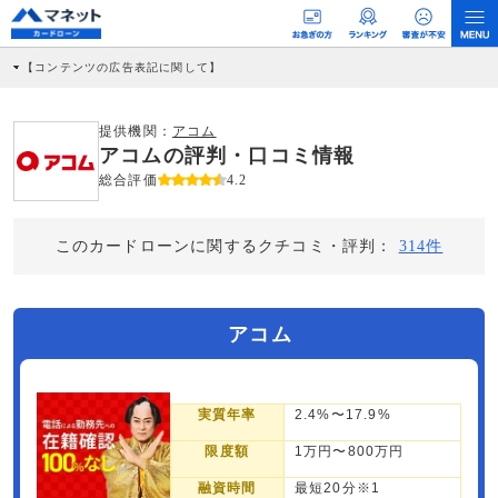
【コンテンツの広告表記に関して】
本コンテンツには、紹介している商品・商材の広告（リンク）を含む場合がありま
す。 これらの広告を経由して読者が企業ホームページを訪れ、成約が発生すると弊
社に対して企業から紹介報酬が支払われるという収益モデルです。 ただし、特定の
提供機関：
アコム
商品を根拠なくPRするものではなく、当編集部の調査／ユーザーへの口コミ収集な
アコムの評判・口コミ情報
どに基づき、公平性を担保した情報提供を行っています。
>提携企業一覧
総合評価
4.2
このカードローンに関するクチコミ・評判：
314件
アコム
実質年率
2.4%〜17.9%
限度額
1万円〜800万円
融資時間
最短20分※1