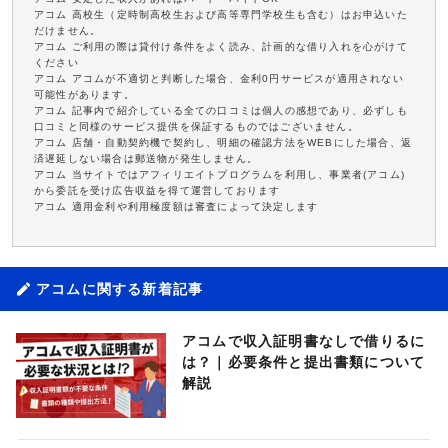
アコム 高校生（定時制高校生および高等専門学校生も含む）はお申込いた
だけません。
アコム ご利用の際は貸付け条件をよく読み、計画的な借り入れを心がけて
ください
アコム アコムが不適切と判断した場合、金利0円サービスが適用されない
可能性があります。
アコム 記事内で紹介している全ての口コミは個人の感想であり、必ずしも
口コミと同様のサービス提供を保証するものではございません。
アコム 店舗・自動契約機で契約し、明細の確認方法をWEBにした場合、返
済遅延しない場合は郵送物が発生しません。
アコム 当サイトではアフィリエイトプログラムを利用し、事業者(アコム)
から委託を受け広告収益を得て運営しております
アコム 適用金利や利用極度額は審査によって決定します
アコムに関する新着記事
アコムで収入証明書なしで借りるに
は？｜必要条件と提出書類について
解説