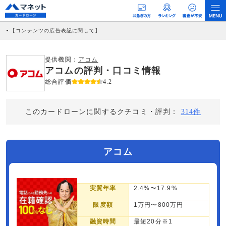
【コンテンツの広告表記に関して】
本コンテンツには、紹介している商品・商材の広告（リンク）を含む場合がありま
す。 これらの広告を経由して読者が企業ホームページを訪れ、成約が発生すると弊
社に対して企業から紹介報酬が支払われるという収益モデルです。 ただし、特定の
提供機関：
アコム
商品を根拠なくPRするものではなく、当編集部の調査／ユーザーへの口コミ収集な
アコムの評判・口コミ情報
どに基づき、公平性を担保した情報提供を行っています。
>提携企業一覧
総合評価
4.2
このカードローンに関するクチコミ・評判：
314件
アコム
実質年率
2.4%〜17.9%
限度額
1万円〜800万円
融資時間
最短20分※1