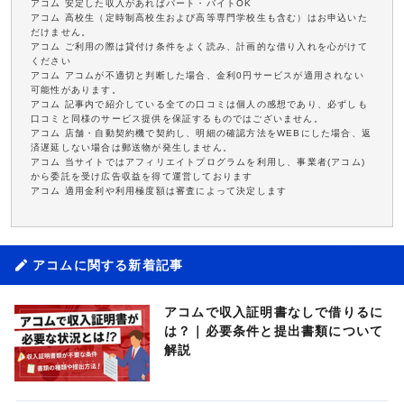
アコム 安定した収入があればパート・バイトOK
アコム 高校生（定時制高校生および高等専門学校生も含む）はお申込いた
だけません。
アコム ご利用の際は貸付け条件をよく読み、計画的な借り入れを心がけて
ください
アコム アコムが不適切と判断した場合、金利0円サービスが適用されない
可能性があります。
アコム 記事内で紹介している全ての口コミは個人の感想であり、必ずしも
口コミと同様のサービス提供を保証するものではございません。
アコム 店舗・自動契約機で契約し、明細の確認方法をWEBにした場合、返
済遅延しない場合は郵送物が発生しません。
アコム 当サイトではアフィリエイトプログラムを利用し、事業者(アコム)
から委託を受け広告収益を得て運営しております
アコム 適用金利や利用極度額は審査によって決定します
アコムに関する新着記事
アコムで収入証明書なしで借りるに
は？｜必要条件と提出書類について
解説