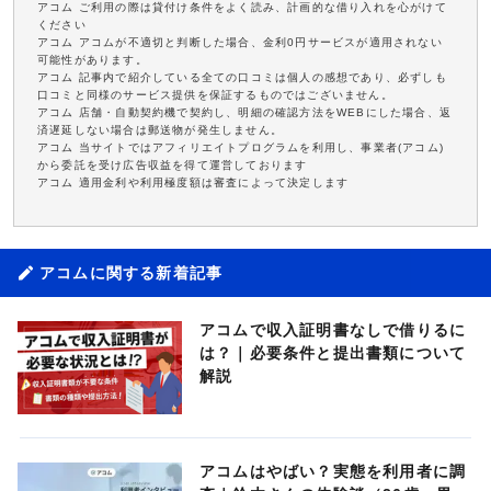
アコム ご利用の際は貸付け条件をよく読み、計画的な借り入れを心がけて
ください
アコム アコムが不適切と判断した場合、金利0円サービスが適用されない
可能性があります。
アコム 記事内で紹介している全ての口コミは個人の感想であり、必ずしも
口コミと同様のサービス提供を保証するものではございません。
アコム 店舗・自動契約機で契約し、明細の確認方法をWEBにした場合、返
済遅延しない場合は郵送物が発生しません。
アコム 当サイトではアフィリエイトプログラムを利用し、事業者(アコム)
から委託を受け広告収益を得て運営しております
アコム 適用金利や利用極度額は審査によって決定します
アコムに関する新着記事
アコムで収入証明書なしで借りるに
は？｜必要条件と提出書類について
解説
アコムはやばい？実態を利用者に調