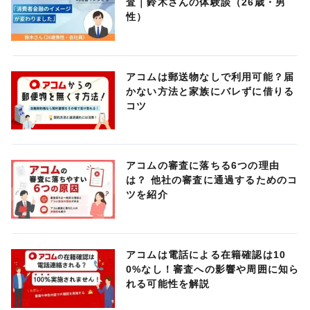
査｜鈴木さんの体験談（26歳・男
性）
アコムは郵送物なしで利用可能？届
かない方法と家族にバレずに借りる
コツ
アコムの審査に落ちる6つの理由
は？ 他社の審査に通過するためのコ
ツを紹介
アコムは電話による在籍確認は10
0%なし！審査への影響や周囲に知ら
れる可能性を解説