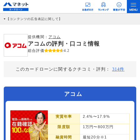
【コンテンツの広告表記に関して】
本コンテンツには、紹介している商品・商材の広告（リンク）を含む場合がありま
す。 これらの広告を経由して読者が企業ホームページを訪れ、成約が発生すると弊
社に対して企業から紹介報酬が支払われるという収益モデルです。 ただし、特定の
提供機関：
アコム
商品を根拠なくPRするものではなく、当編集部の調査／ユーザーへの口コミ収集な
アコムの評判・口コミ情報
どに基づき、公平性を担保した情報提供を行っています。
>提携企業一覧
総合評価
4.2
このカードローンに関するクチコミ・評判：
314件
アコム
実質年率
2.4%〜17.9%
限度額
1万円〜800万円
融資時間
最短20分※1