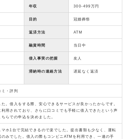
年収
300-499万円
目的
冠婚葬祭
返済方法
ATM
融資時間
当日中
借入事実の把握
友人
滞納時の連絡方法
遅延なく返済
コミ・評判
した。借入をする際、安心できるサービスが良かったからです。
に利用されており、さらに口コミでも手軽に借入できたという声
こちらでの申込を決めました。
スマホ1台で完結できるので楽でした。提出書類も少なく、運転
認のみでした。借入の際もコンビニATMを利用でき、一連の手