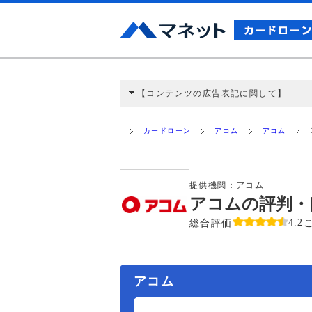
【コンテンツの広告表記に関して】
本コンテンツには、紹介している商品・商材
と弊社に対して企業から紹介報酬が支払われ
カードローン
アコム
アコム
ミ収集などに基づき、公平性を担保した情
>提携企業一覧
提供機関：
アコム
アコムの評判・
総合評価
4.2
アコム