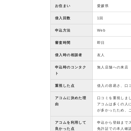
お住まい
愛媛県
借入回数
1回
申込方法
Web
審査時間
即日
借入時の相談者
友人
申込時のコンタク
無人店舗への来店
ト
重視した点
借入の容易さ、口
アコムに決めた理
口コミを重視しま
由
アコムは多くの人
が多かったため、
アコムを利用して
申込から登録まで
良かった点
免許証での本人確