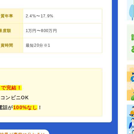
実質年率
2.4%〜17.9%
限度額
1万円〜800万円
融資時間
最短20分※1
」で完結！
でコンビニOK
電話が
100%なし
！