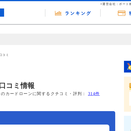
>運営会社：ポート
の広告（リンク）を含む場合があります。 これらの広告を経由して読者
るという収益モデルです。 ただし、特定の商品を根拠なくPRするもので
口コミ
報提供を行っています。
口コミ情報
このカードローンに関するクチコミ・評判：
314件