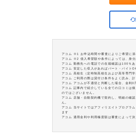
アコム ※1 お申込時間や審査によりご希望に
アコム ※2 借入希望額や条件によっては、身
アコム 勤務先への電話での在籍確認は100％
アコム 安定した収入があればパート・バイトO
アコム 高校生（定時制高校生および高等専門
アコム ご利用の際は貸付け条件をよく読み、
アコム アコムが不適切と判断した場合、金利
アコム 記事内で紹介している全ての口コミは
のではございません。
アコム 店舗・自動契約機で契約し、明細の確認
ん。
アコム 当サイトではアフィリエイトプログラム
ます
アコム 適用金利や利用極度額は審査によって決