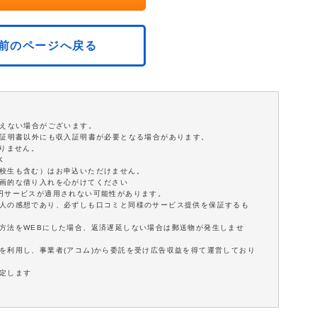
前のページへ戻る
添えない場合がございます。
分証明書以外にも収入証明書が必要となる場合があります。
ありません。
K
学校生も含む）はお申込いただけません。
計画的な借り入れを心がけてください
0円サービスが適用されない可能性があります。
個人の感想であり、必ずしも口コミと同様のサービス提供を保証するも
方法をWEBにした場合、返済遅延しない場合は郵送物が発生しませ
を利用し、事業者(アコム)から委託を受け広告収益を得て運営しており
定します