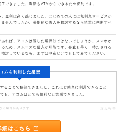
完了できました。返済もATMからできるため便利です。
め、金利は高く感じました。はじめての人には無利息サービスが
りませんでしたが、長期的な借入を検討するなら慎重に判断すべ
。
であれば、アコムは適した選択肢ではないでしょうか。スマホか
きるため、スムーズな借入が可能です。審査も早く、待たされる
。検討しているなら、まずは申込だけでもしてみてください。
コムを利用した感想
用することで解決できました。これほど簡単に利用できること
しても、アコムはとても便利だと実感できました。
なる場合があります。
違反報告
詳細はこちら