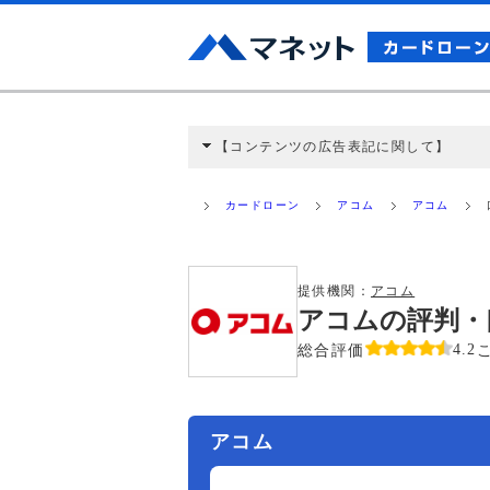
【コンテンツの広告表記に関して】
本コンテンツには、紹介している商品・商材
と弊社に対して企業から紹介報酬が支払われ
カードローン
アコム
アコム
ミ収集などに基づき、公平性を担保した情
>提携企業一覧
提供機関：
アコム
アコムの評判・
総合評価
4.2
アコム