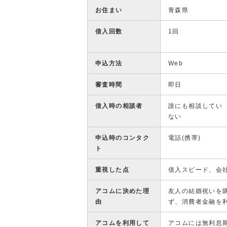
お住まい
青森県
借入回数
1回
申込方法
Web
審査時間
即日
借入時の相談者
誰にも相談してい
ない
申込時のコンタク
電話(携帯)
ト
重視した点
借入スピード、会
アコムに決めた理
友人の結婚祝いを
由
ず、消費者金融を
アコムを利用して
アコムには無利息