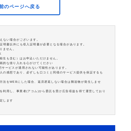
前のページへ戻る
添えない場合がございます。
分証明書以外にも収入証明書が必要となる場合があります。
ありません。
K
学校生も含む）はお申込いただけません。
計画的な借り入れを心がけてください
0円サービスが適用されない可能性があります。
個人の感想であり、必ずしも口コミと同様のサービス提供を保証するも
方法をWEBにした場合、返済遅延しない場合は郵送物が発生しませ
を利用し、事業者(アコム)から委託を受け広告収益を得て運営しており
定します