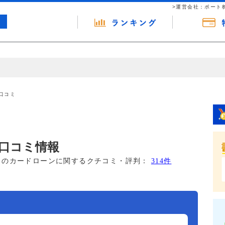
>運営会社：ポート
の広告（リンク）を含む場合があります。 これらの広告を経由して読者
るという収益モデルです。 ただし、特定の商品を根拠なくPRするもので
口コミ
報提供を行っています。
口コミ情報
このカードローンに関するクチコミ・評判：
314件