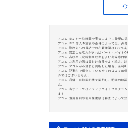
アコム ※1 お申込時間や審査によりご希望に
アコム ※2 借入希望額や条件によっては、身
アコム 勤務先への電話での在籍確認は100％
アコム 安定した収入があればパート・バイトO
アコム 高校生（定時制高校生および高等専門
アコム ご利用の際は貸付け条件をよく読み、
アコム アコムが不適切と判断した場合、金利
アコム 記事内で紹介している全ての口コミは
のではございません。
アコム 店舗・自動契約機で契約し、明細の確認
ん。
アコム 当サイトではアフィリエイトプログラム
ます
アコム 適用金利や利用極度額は審査によって決