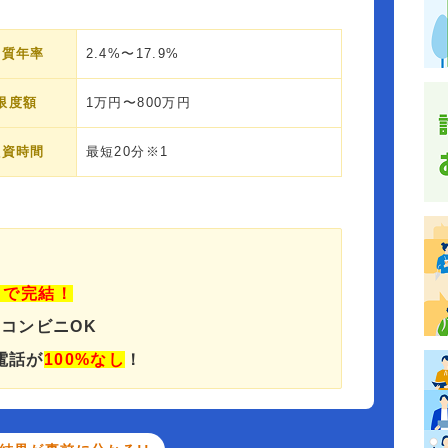
実質年率
2.4%〜17.9%
限度額
1万円〜800万円
融資時間
最短20分※1
」で完結！
でコンビニOK
電話が
100%なし
！