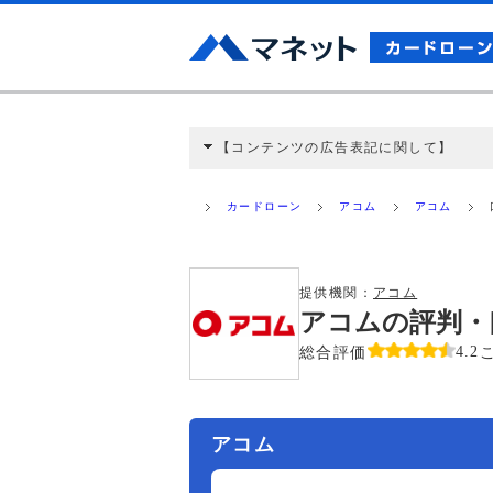
【コンテンツの広告表記に関して】
本コンテンツには、紹介している商品・商材
と弊社に対して企業から紹介報酬が支払われ
カードローン
アコム
アコム
ミ収集などに基づき、公平性を担保した情
>提携企業一覧
提供機関：
アコム
アコムの評判・
総合評価
4.2
アコム