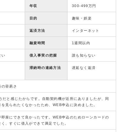
年収
300-499万円
目的
趣味・娯楽
返済方法
インターネット
融資時間
1週間以内
ない
借入事実の把握
誰も知らない
滞納時の連絡方法
遅延なく返済
済の容易さ
そうだと感じたからです。自動契約機が近所にありましたが、同
姿を見られたくなかったため、WEB申込に決めました。
が即座にできて良かったです。WEB申込のためローンカードの
なく、すぐに借入ができて満足でした。