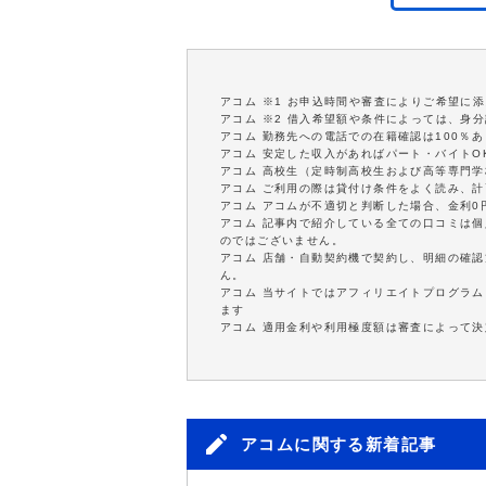
アコム ※1 お申込時間や審査によりご希望に
アコム ※2 借入希望額や条件によっては、身
アコム 勤務先への電話での在籍確認は100％
アコム 安定した収入があればパート・バイトO
アコム 高校生（定時制高校生および高等専門
アコム ご利用の際は貸付け条件をよく読み、
アコム アコムが不適切と判断した場合、金利
アコム 記事内で紹介している全ての口コミは
のではございません。
アコム 店舗・自動契約機で契約し、明細の確認
ん。
アコム 当サイトではアフィリエイトプログラム
ます
アコム 適用金利や利用極度額は審査によって決
アコムに関する新着記事