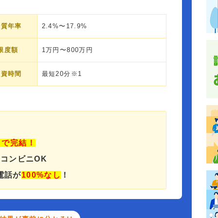
実質年率
2.4%〜17.9%
限度額
1万円〜800万円
融資時間
最短20分※1
」で完結！
でコンビニOK
電話が
100%なし
！