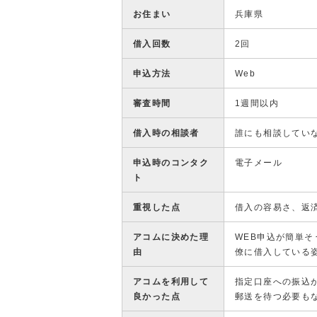
お住まい
兵庫県
借入回数
2回
申込方法
Web
審査時間
1週間以内
借入時の相談者
誰にも相談してい
申込時のコンタク
電子メール
ト
重視した点
借入の容易さ、返
アコムに決めた理
WEB申込が簡単
由
僚に借入している
アコムを利用して
指定口座への振込
良かった点
郵送を待つ必要も