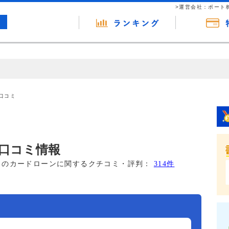
>運営会社：ポート
の広告（リンク）を含む場合があります。 これらの広告を経由して読者
るという収益モデルです。 ただし、特定の商品を根拠なくPRするもので
口コミ
報提供を行っています。
口コミ情報
このカードローンに関するクチコミ・評判：
314件