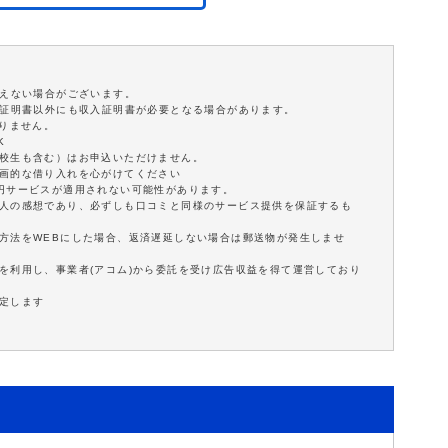
添えない場合がございます。
分証明書以外にも収入証明書が必要となる場合があります。
ありません。
K
学校生も含む）はお申込いただけません。
計画的な借り入れを心がけてください
0円サービスが適用されない可能性があります。
個人の感想であり、必ずしも口コミと同様のサービス提供を保証するも
方法をWEBにした場合、返済遅延しない場合は郵送物が発生しませ
を利用し、事業者(アコム)から委託を受け広告収益を得て運営しており
定します