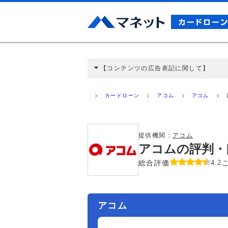
【コンテンツの広告表記に関して】
本コンテンツには、紹介している商品・商材
と弊社に対して企業から紹介報酬が支払われ
カードローン
アコム
アコム
ミ収集などに基づき、公平性を担保した情
>提携企業一覧
提供機関：
アコム
アコムの評判・
総合評価
4.2
アコム