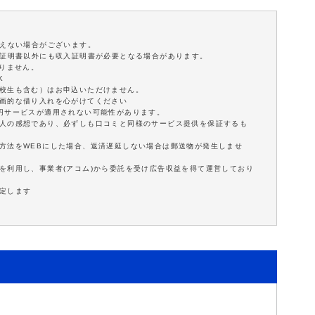
添えない場合がございます。
分証明書以外にも収入証明書が必要となる場合があります。
ありません。
K
学校生も含む）はお申込いただけません。
計画的な借り入れを心がけてください
0円サービスが適用されない可能性があります。
個人の感想であり、必ずしも口コミと同様のサービス提供を保証するも
方法をWEBにした場合、返済遅延しない場合は郵送物が発生しませ
を利用し、事業者(アコム)から委託を受け広告収益を得て運営しており
定します