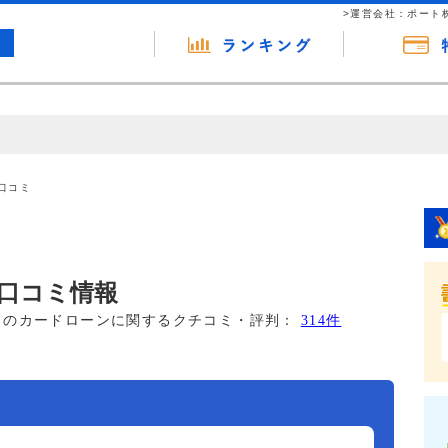
>運営会社：ポート
の広告（リンク）を含む場合があります。 これらの広告を経由して読者
るという収益モデルです。 ただし、特定の商品を根拠なくPRするもので
口コミ
報提供を行っています。
口コミ情報
このカードローンに関するクチコミ・評判：
314件