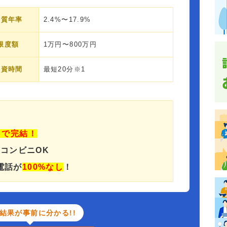
実質年率
2.4%〜17.9%
限度額
1万円〜800万円
融資時間
最短20分※1
」で完結！
でコンビニOK
電話が
100%なし
！
結果が事前に分かる!!