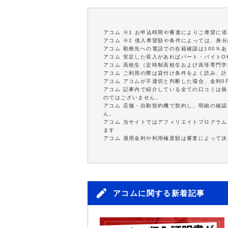
アコム ※1 お申込時間や審査によりご希望に
アコム ※2 借入希望額や条件によっては、身
アコム 勤務先への電話での在籍確認は100％
アコム 安定した収入があればパート・バイトO
アコム 高校生（定時制高校生および高等専門
アコム ご利用の際は貸付け条件をよく読み、
アコム アコムが不適切と判断した場合、金利
アコム 記事内で紹介している全ての口コミは
のではございません。
アコム 店舗・自動契約機で契約し、明細の確認
ん。
アコム 当サイトではアフィリエイトプログラム
ます
アコム 適用金利や利用極度額は審査によって決
アコムに関する新着記事