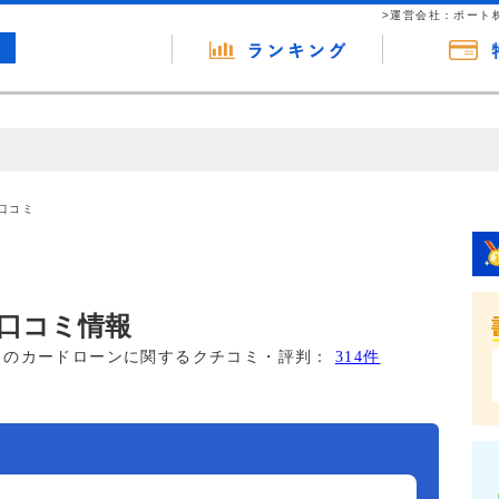
>運営会社：ポート
の広告（リンク）を含む場合があります。 これらの広告を経由して読者
るという収益モデルです。 ただし、特定の商品を根拠なくPRするもので
口コミ
報提供を行っています。
口コミ情報
このカードローンに関するクチコミ・評判：
314件