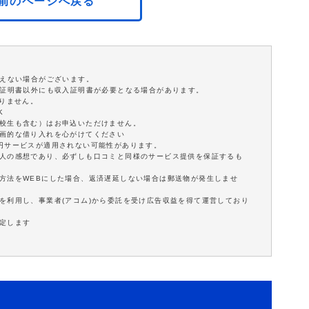
前のページへ戻る
添えない場合がございます。
分証明書以外にも収入証明書が必要となる場合があります。
ありません。
K
学校生も含む）はお申込いただけません。
計画的な借り入れを心がけてください
0円サービスが適用されない可能性があります。
個人の感想であり、必ずしも口コミと同様のサービス提供を保証するも
方法をWEBにした場合、返済遅延しない場合は郵送物が発生しませ
を利用し、事業者(アコム)から委託を受け広告収益を得て運営しており
定します