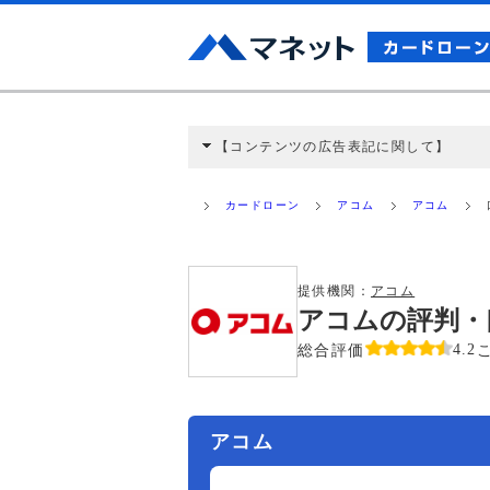
【コンテンツの広告表記に関して】
本コンテンツには、紹介している商品・商材
と弊社に対して企業から紹介報酬が支払われ
カードローン
アコム
アコム
ミ収集などに基づき、公平性を担保した情
>提携企業一覧
提供機関：
アコム
アコムの評判・
総合評価
4.2
アコム