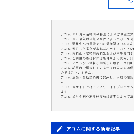
アコム ※1 お申込時間や審査によりご希望に
アコム ※2 借入希望額や条件によっては、身
アコム 勤務先への電話での在籍確認は100％
アコム 安定した収入があればパート・バイトO
アコム 高校生（定時制高校生および高等専門
アコム ご利用の際は貸付け条件をよく読み、
アコム アコムが不適切と判断した場合、金利
アコム 記事内で紹介している全ての口コミは
のではございません。
アコム 店舗・自動契約機で契約し、明細の確認
ん。
アコム 当サイトではアフィリエイトプログラム
ます
アコム 適用金利や利用極度額は審査によって決
アコムに関する新着記事