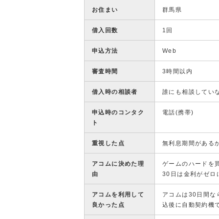
お住まい
群馬県
借入回数
1回
申込方法
Web
審査時間
3時間以内
借入時の相談者
誰にも相談してい
申込時のコンタク
電話(携帯)
ト
重視した点
無利息期間がある
アコムに決めた理
ゲームのハードを
由
30日は金利がゼ
アコムを利用して
アコムは30日間
良かった点
込後に自動契約機