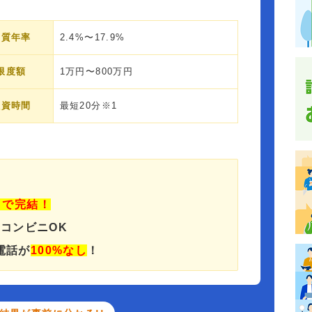
実質年率
2.4%〜17.9%
限度額
1万円〜800万円
融資時間
最短20分※1
」で完結！
でコンビニOK
電話が
100%なし
！