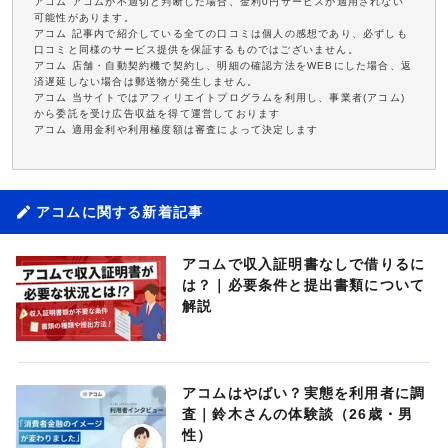
アコム アコムが不適切と判断した場合、金利0円サービスが適用されない
可能性があります。
アコム 記事内で紹介している全ての口コミは個人の感想であり、必ずしも
口コミと同様のサービス提供を保証するものではございません。
アコム 店舗・自動契約機で契約し、明細の確認方法をWEBにした場合、返
済遅延しない場合は郵送物が発生しません。
アコム 当サイトではアフィリエイトプログラムを利用し、事業者(アコム)
から委託を受け広告収益を得て運営しております
アコム 適用金利や利用極度額は審査によって決定します
アコムに関する新着記事
アコムで収入証明書なしで借りるに
は？｜必要条件と提出書類について
解説
アコムはやばい？実態を利用者に調
査｜鈴木さんの体験談（26歳・男
性）