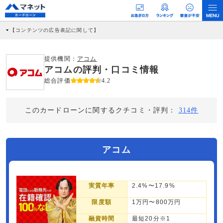
【コンテンツの広告表記に関して】
本コンテンツには、紹介している商品・商材の広告（リンク）を含む場合がありま
す。 これらの広告を経由して読者が企業ホームページを訪れ、成約が発生すると弊
社に対して企業から紹介報酬が支払われるという収益モデルです。 ただし、特定の
提供機関：
アコム
商品を根拠なくPRするものではなく、当編集部の調査／ユーザーへの口コミ収集な
アコムの評判・口コミ情報
どに基づき、公平性を担保した情報提供を行っています。
>提携企業一覧
総合評価
4.2
このカードローンに関するクチコミ・評判：
314件
アコム
実質年率
2.4%〜17.9%
限度額
1万円〜800万円
融資時間
最短20分※1