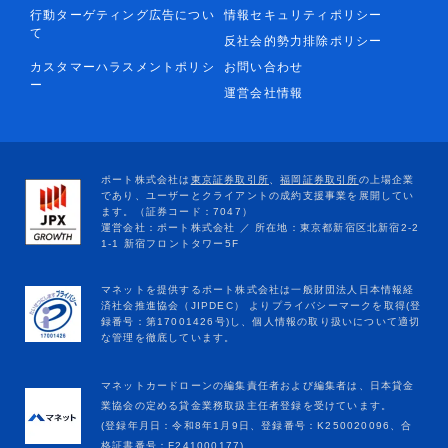
行動ターゲティング広告につい
情報セキュリティポリシー
て
反社会的勢力排除ポリシー
カスタマーハラスメントポリシ
お問い合わせ
ー
運営会社情報
マネットカードローンの編集責任者および編集者は、日本貸金
業協会の定める貸金業務取扱主任者登録を受けています。
(登録年月日：令和8年1月9日、登録番号：K250020096、合
格証書番号：F241000177)