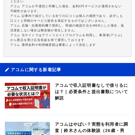
ください
アコム アコムが不適切と判断した場合、金利0円サービスが適用されない
可能性があります。
アコム 記事内で紹介している全ての口コミは個人の感想であり、必ずしも
口コミと同様のサービス提供を保証するものではございません。
アコム 店舗・自動契約機で契約し、明細の確認方法をWEBにした場合、返
済遅延しない場合は郵送物が発生しません。
アコム 当サイトではアフィリエイトプログラムを利用し、事業者(アコム)
から委託を受け広告収益を得て運営しております
アコム 適用金利や利用極度額は審査によって決定します
アコムに関する新着記事
アコムで収入証明書なしで借りるに
は？｜必要条件と提出書類について
解説
アコムはやばい？実態を利用者に調
査｜鈴木さんの体験談（26歳・男