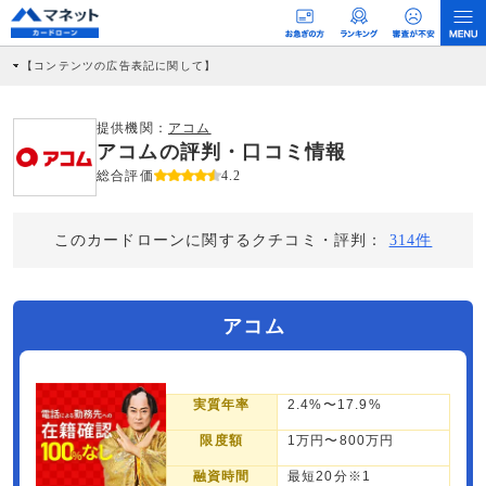
【コンテンツの広告表記に関して】
本コンテンツには、紹介している商品・商材の広告（リンク）を含む場合がありま
す。 これらの広告を経由して読者が企業ホームページを訪れ、成約が発生すると弊
社に対して企業から紹介報酬が支払われるという収益モデルです。 ただし、特定の
提供機関：
アコム
商品を根拠なくPRするものではなく、当編集部の調査／ユーザーへの口コミ収集な
アコムの評判・口コミ情報
どに基づき、公平性を担保した情報提供を行っています。
>提携企業一覧
総合評価
4.2
このカードローンに関するクチコミ・評判：
314件
アコム
実質年率
2.4%〜17.9%
限度額
1万円〜800万円
融資時間
最短20分※1