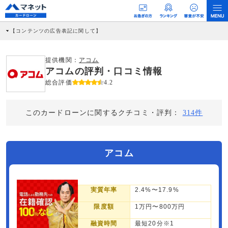
【コンテンツの広告表記に関して】
本コンテンツには、紹介している商品・商材の広告（リンク）を含む場合がありま
す。 これらの広告を経由して読者が企業ホームページを訪れ、成約が発生すると弊
社に対して企業から紹介報酬が支払われるという収益モデルです。 ただし、特定の
提供機関：
アコム
商品を根拠なくPRするものではなく、当編集部の調査／ユーザーへの口コミ収集な
アコムの評判・口コミ情報
どに基づき、公平性を担保した情報提供を行っています。
>提携企業一覧
総合評価
4.2
このカードローンに関するクチコミ・評判：
314件
アコム
実質年率
2.4%〜17.9%
限度額
1万円〜800万円
融資時間
最短20分※1