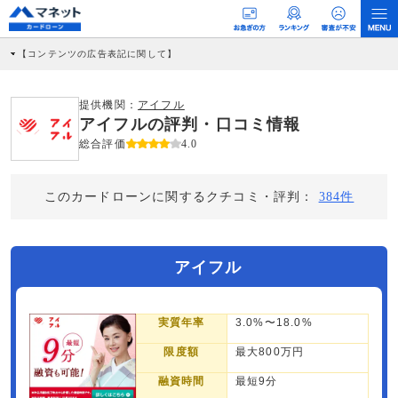
【コンテンツの広告表記に関して】
本コンテンツには、紹介している商品・商材の広告（リンク）を含む場合がありま
す。 これらの広告を経由して読者が企業ホームページを訪れ、成約が発生すると弊
社に対して企業から紹介報酬が支払われるという収益モデルです。 ただし、特定の
提供機関：
アイフル
商品を根拠なくPRするものではなく、当編集部の調査／ユーザーへの口コミ収集な
アイフルの評判・口コミ情報
どに基づき、公平性を担保した情報提供を行っています。
>提携企業一覧
総合評価
4.0
このカードローンに関するクチコミ・評判：
384件
アイフル
実質年率
3.0%〜18.0%
限度額
最大800万円
融資時間
最短9分