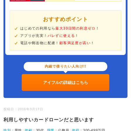
おすすめポイント
はじめての利用なら
最大30日間の利息ゼロ
！
アプリが充実！
バレずに使える
！
電話や郵送物に配慮！
顧客満足度が高い
！
内緒で借りたい人向け!!
アイフルの詳細はこちら
投稿日：2016年3月17日
利用しやすいカードローンだと思います
性別：
男性
年齢：
30代
職業：
公務員
年収：
300-499万円