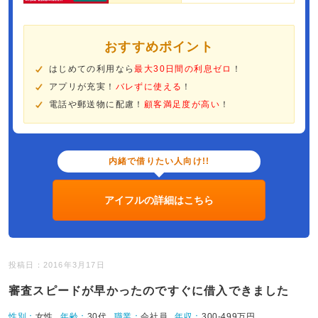
おすすめポイント
はじめての利用なら
最大30日間の利息ゼロ
！
アプリが充実！
バレずに使える
！
電話や郵送物に配慮！
顧客満足度が高い
！
内緒で借りたい人向け!!
アイフルの詳細はこちら
投稿日：2016年3月17日
審査スピードが早かったのですぐに借入できました
性別：
女性
年齢：
30代
職業：
会社員
年収：
300-499万円