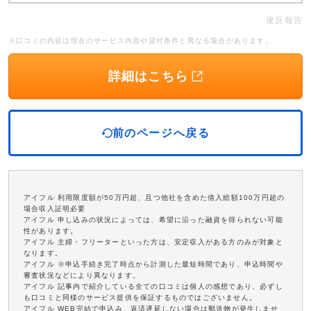
違反報告
※口コミの内容は現在のサービス内容や貸付条件と異なる場合があります。
詳細はこちら
前のページへ戻る
アイフル 利用限度額が50万円超、且つ他社を含めた借入総額100万円超の
場合収入証明必要
アイフル 申し込みの状況によっては、希望に沿った融資を得られない可能
性があります。
アイフル 主婦・フリーターといった方は、安定収入がある方のみが対象と
なります。
アイフル ※申込手続き完了時点から計測した最短時間であり、申込時間や
審査状況などにより異なります。
アイフル 記事内で紹介している全ての口コミは個人の感想であり、必ずし
も口コミと同様のサービス提供を保証するものではございません。
アイフル WEB完結で申込み、返済遅延しない場合は郵送物が発生しませ