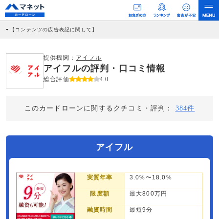
【コンテンツの広告表記に関して】
本コンテンツには、紹介している商品・商材の広告（リンク）を含む場合がありま
す。 これらの広告を経由して読者が企業ホームページを訪れ、成約が発生すると弊
社に対して企業から紹介報酬が支払われるという収益モデルです。 ただし、特定の
提供機関：
アイフル
商品を根拠なくPRするものではなく、当編集部の調査／ユーザーへの口コミ収集な
アイフルの評判・口コミ情報
どに基づき、公平性を担保した情報提供を行っています。
>提携企業一覧
総合評価
4.0
このカードローンに関するクチコミ・評判：
384件
アイフル
実質年率
3.0%〜18.0%
限度額
最大800万円
融資時間
最短9分