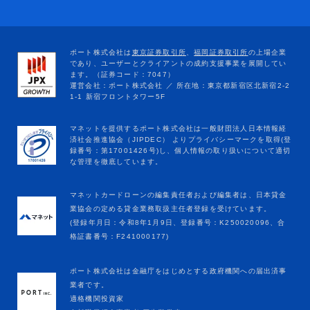
マネットカードローンの編集責任者および編集者は、日本貸金
業協会の定める貸金業務取扱主任者登録を受けています。
(登録年月日：令和8年1月9日、登録番号：K250020096、合
格証書番号：F241000177)
ポート株式会社は金融庁をはじめとする政府機関への届出済事
業者です。
適格機関投資家