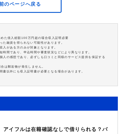
前のページへ戻る
含めた借入総額100万円超の場合収入証明必要
沿った融資を得られない可能性があります。
定収入がある方のみが対象となります。
最短時間であり、申込時間や審査状況などにより異なります。
は個人の感想であり、必ずしも口コミと同様のサービス提供を保証する
場合は郵送物が発生しません。
証明書以外にも収入証明書が必要となる場合があります。
アイフルは在籍確認なしで借りられる？バ