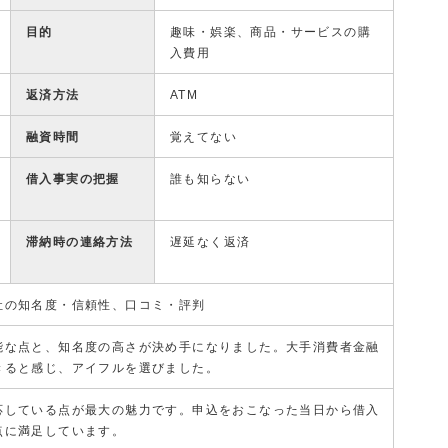
目的
趣味・娯楽、商品・サービスの購
入費用
返済方法
ATM
融資時間
覚えてない
借入事実の把握
誰も知らない
滞納時の連絡方法
遅延なく返済
社の知名度・信頼性、口コミ・評判
能な点と、知名度の高さが決め手になりました。大手消費者金融
きると感じ、アイフルを選びました。
応している点が最大の魅力です。申込をおこなった当日から借入
点に満足しています。