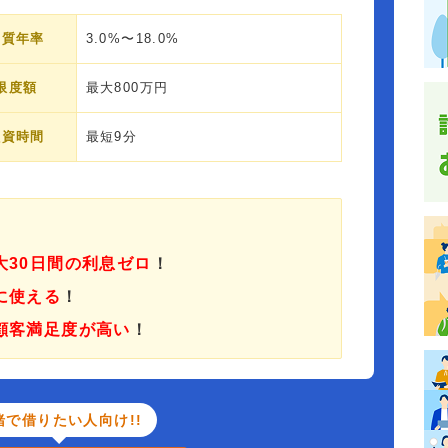
実質年率
3.0%〜18.0%
限度額
最大800万円
融資時間
最短9分
大30日間の利息ゼロ
！
に使える
！
顧客満足度が高い
！
緒で借りたい人向け!!