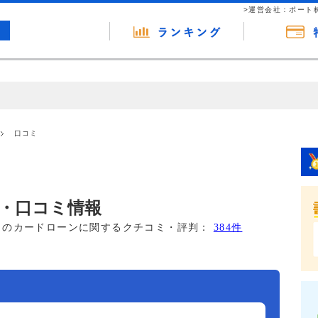
>運営会社：ポート
の広告（リンク）を含む場合があります。 これらの広告を経由して読者
るという収益モデルです。 ただし、特定の商品を根拠なくPRするもので
口コミ
報提供を行っています。
・口コミ情報
このカードローンに関するクチコミ・評判：
384件