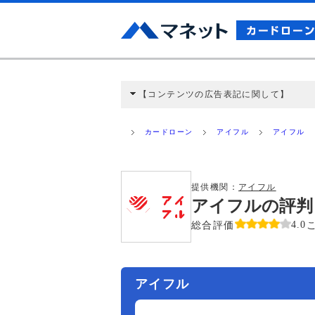
【コンテンツの広告表記に関して】
本コンテンツには、紹介している商品・商材
と弊社に対して企業から紹介報酬が支払われ
カードローン
アイフル
アイフル
ミ収集などに基づき、公平性を担保した情
>提携企業一覧
提供機関：
アイフル
アイフルの評判
総合評価
4.0
アイフル