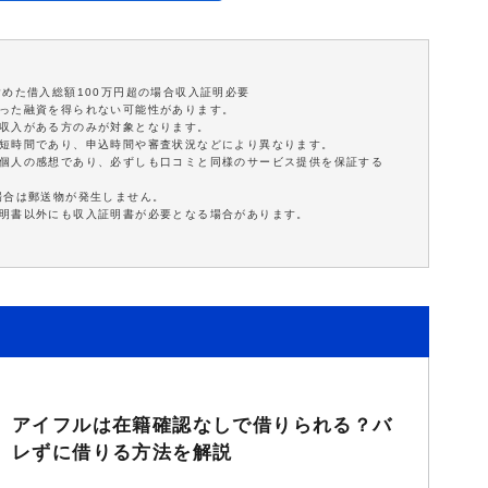
含めた借入総額100万円超の場合収入証明必要
沿った融資を得られない可能性があります。
定収入がある方のみが対象となります。
最短時間であり、申込時間や審査状況などにより異なります。
は個人の感想であり、必ずしも口コミと同様のサービス提供を保証する
場合は郵送物が発生しません。
証明書以外にも収入証明書が必要となる場合があります。
アイフルは在籍確認なしで借りられる？バ
レずに借りる方法を解説