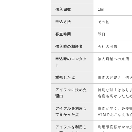
借入回数
1回
申込方法
その他
審査時間
即日
借入時の相談者
会社の同僚
申込時のコンタク
無人店舗への来店
ト
重視した点
審査の容易さ、借
アイフルに決めた
特別な理由はあり
理由
名度も高かったた
アイフルを利用し
審査が早く、必要
て良かった点
ATMでおこなえる
アイフルを利用し
利用限度額がやや