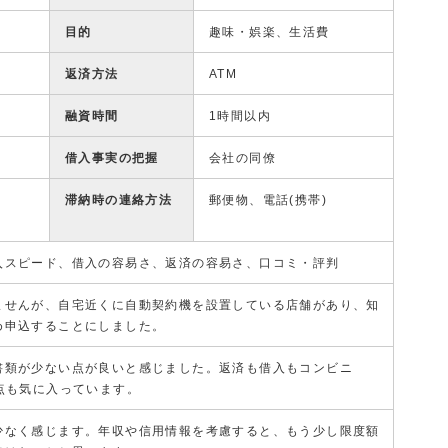
目的
趣味・娯楽、生活費
返済方法
ATM
融資時間
1時間以内
借入事実の把握
会社の同僚
滞納時の連絡方法
郵便物、電話(携帯)
入スピード、借入の容易さ、返済の容易さ、口コミ・評判
ませんが、自宅近くに自動契約機を設置している店舗があり、知
め申込することにしました。
書類が少ない点が良いと感じました。返済も借入もコンビニ
点も気に入っています。
少なく感じます。年収や信用情報を考慮すると、もう少し限度額