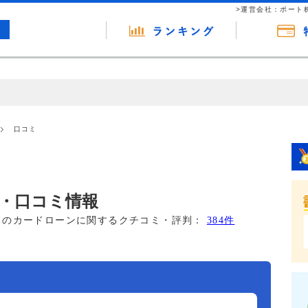
>運営会社：ポート
の広告（リンク）を含む場合があります。 これらの広告を経由して読者
るという収益モデルです。 ただし、特定の商品を根拠なくPRするもので
口コミ
報提供を行っています。
・口コミ情報
このカードローンに関するクチコミ・評判：
384件