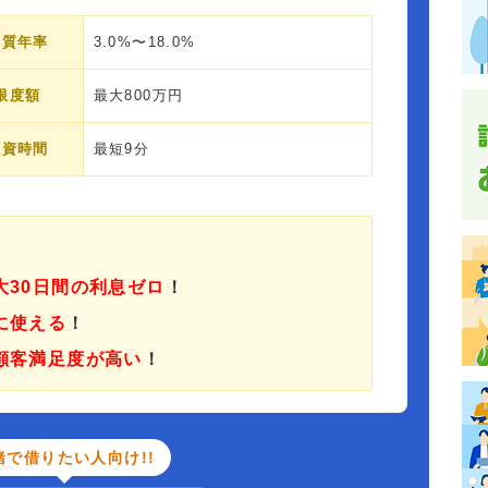
実質年率
3.0%〜18.0%
限度額
最大800万円
融資時間
最短9分
大30日間の利息ゼロ
！
に使える
！
顧客満足度が高い
！
緒で借りたい人向け!!