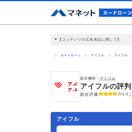
【コンテンツの広告表記に関して】
本コンテンツには、紹介している商品・商材
と弊社に対して企業から紹介報酬が支払われ
カードローン
アイフル
アイフル
ミ収集などに基づき、公平性を担保した情
>提携企業一覧
提供機関：
アイフル
アイフルの評判
総合評価
4.0
アイフル