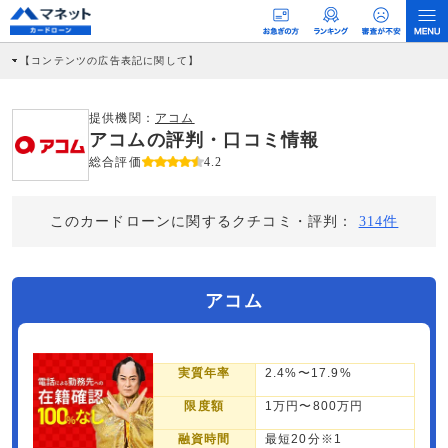
【コンテンツの広告表記に関して】
本コンテンツには、紹介している商品・商材の広告（リンク）を含む場合がありま
す。 これらの広告を経由して読者が企業ホームページを訪れ、成約が発生すると弊
社に対して企業から紹介報酬が支払われるという収益モデルです。 ただし、特定の
提供機関：
アコム
商品を根拠なくPRするものではなく、当編集部の調査／ユーザーへの口コミ収集な
アコムの評判・口コミ情報
どに基づき、公平性を担保した情報提供を行っています。
>提携企業一覧
総合評価
4.2
このカードローンに関するクチコミ・評判：
314件
アコム
実質年率
2.4%〜17.9%
限度額
1万円〜800万円
融資時間
最短20分※1