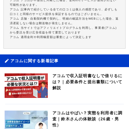
アコム アコムが不適切と判断した場合、金利0円サービスが適用されない
可能性があります。
アコム 記事内で紹介している全ての口コミは個人の感想であり、必ずしも
口コミと同様のサービス提供を保証するものではございません。
アコム 店舗・自動契約機で契約し、明細の確認方法をWEBにした場合、返
済遅延しない場合は郵送物が発生しません。
アコム 当サイトではアフィリエイトプログラムを利用し、事業者(アコム)
から委託を受け広告収益を得て運営しております
アコム 適用金利や利用極度額は審査によって決定します
アコムに関する新着記事
アコムで収入証明書なしで借りるに
は？｜必要条件と提出書類について
解説
アコムはやばい？実態を利用者に調
査｜鈴木さんの体験談（26歳・男
性）