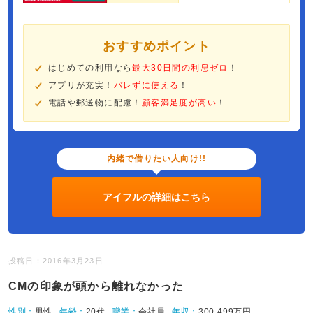
おすすめポイント
はじめての利用なら
最大30日間の利息ゼロ
！
アプリが充実！
バレずに使える
！
電話や郵送物に配慮！
顧客満足度が高い
！
内緒で借りたい人向け!!
アイフルの詳細はこちら
投稿日：2016年3月23日
CMの印象が頭から離れなかった
性別：
男性
年齢：
20代
職業：
会社員
年収：
300-499万円