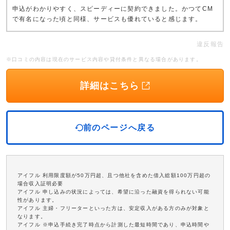
申込がわかりやすく、スピーディーに契約できました。かつてCM
で有名になった頃と同様、サービスも優れていると感じます。
違反報告
※口コミの内容は現在のサービス内容や貸付条件と異なる場合があります。
詳細はこちら
前のページへ戻る
アイフル 利用限度額が50万円超、且つ他社を含めた借入総額100万円超の
場合収入証明必要
アイフル 申し込みの状況によっては、希望に沿った融資を得られない可能
性があります。
アイフル 主婦・フリーターといった方は、安定収入がある方のみが対象と
なります。
アイフル ※申込手続き完了時点から計測した最短時間であり、申込時間や