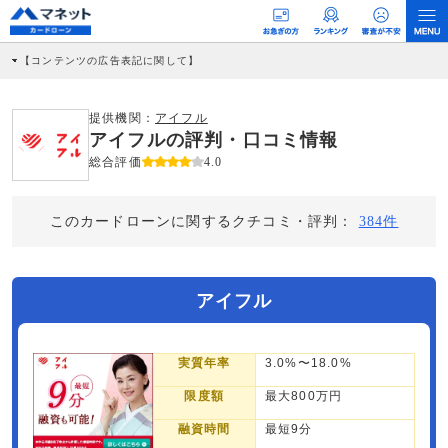
【コンテンツの広告表記に関して】
本コンテンツには、紹介している商品・商材の広告（リンク）を含む場合がありま
す。 これらの広告を経由して読者が企業ホームページを訪れ、成約が発生すると弊
社に対して企業から紹介報酬が支払われるという収益モデルです。 ただし、特定の
提供機関：
アイフル
商品を根拠なくPRするものではなく、当編集部の調査／ユーザーへの口コミ収集な
アイフルの評判・口コミ情報
どに基づき、公平性を担保した情報提供を行っています。
>提携企業一覧
総合評価
4.0
このカードローンに関するクチコミ・評判：
384件
アイフル
実質年率
3.0%〜18.0%
限度額
最大800万円
融資時間
最短9分