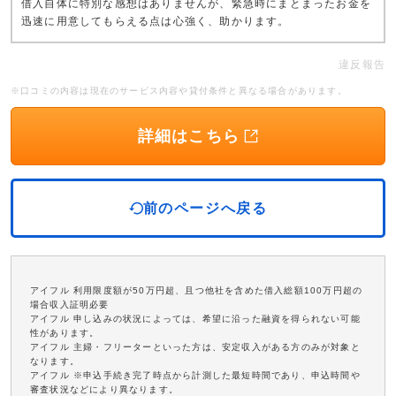
借入自体に特別な感想はありませんが、緊急時にまとまったお金を
迅速に用意してもらえる点は心強く、助かります。
違反報告
※口コミの内容は現在のサービス内容や貸付条件と異なる場合があります。
詳細はこちら
前のページへ戻る
アイフル 利用限度額が50万円超、且つ他社を含めた借入総額100万円超の
場合収入証明必要
アイフル 申し込みの状況によっては、希望に沿った融資を得られない可能
性があります。
アイフル 主婦・フリーターといった方は、安定収入がある方のみが対象と
なります。
アイフル ※申込手続き完了時点から計測した最短時間であり、申込時間や
審査状況などにより異なります。