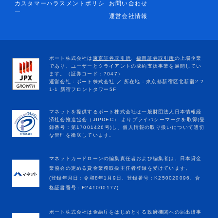
カスタマーハラスメントポリシ
お問い合わせ
ー
運営会社情報
マネットカードローンの編集責任者および編集者は、日本貸金
業協会の定める貸金業務取扱主任者登録を受けています。
(登録年月日：令和8年1月9日、登録番号：K250020096、合
格証書番号：F241000177)
ポート株式会社は金融庁をはじめとする政府機関への届出済事