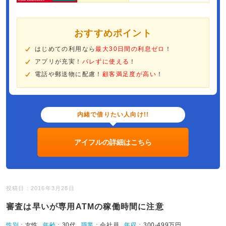
おすすめポイント
はじめての利用なら
最大30日間の利息ゼロ
！
アプリが充実！
バレずに使える
！
電話や郵送物に配慮！
顧客満足度が高い
！
内緒で借りたい人向け!!
アイフルの詳細はこちら
投稿日：2016年3月28日
審査は早いが専用ATMの稼働時間に注意
性別：
女性
年齢：
30代
職業：
会社員
年収：
300-499万円