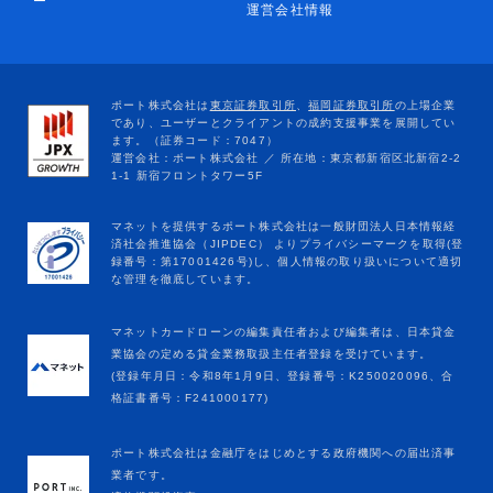
ー
運営会社情報
マネットカードローンの編集責任者および編集者は、日本貸金
業協会の定める貸金業務取扱主任者登録を受けています。
(登録年月日：令和8年1月9日、登録番号：K250020096、合
格証書番号：F241000177)
ポート株式会社は金融庁をはじめとする政府機関への届出済事
業者です。