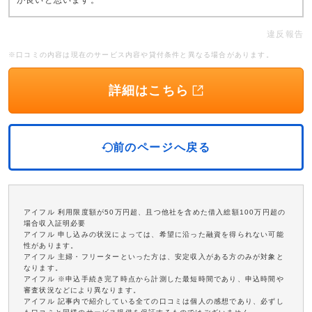
が良いと思います。
違反報告
※口コミの内容は現在のサービス内容や貸付条件と異なる場合があります。
詳細はこちら
前のページへ戻る
アイフル 利用限度額が50万円超、且つ他社を含めた借入総額100万円超の
場合収入証明必要
アイフル 申し込みの状況によっては、希望に沿った融資を得られない可能
性があります。
アイフル 主婦・フリーターといった方は、安定収入がある方のみが対象と
なります。
アイフル ※申込手続き完了時点から計測した最短時間であり、申込時間や
審査状況などにより異なります。
アイフル 記事内で紹介している全ての口コミは個人の感想であり、必ずし