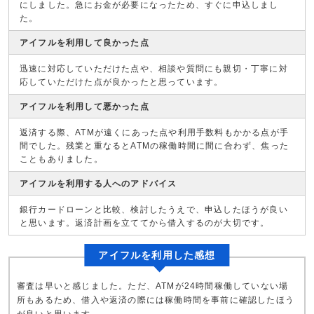
にしました。急にお金が必要になったため、すぐに申込しまし
た。
アイフルを利用して良かった点
迅速に対応していただけた点や、相談や質問にも親切・丁寧に対
応していただけた点が良かったと思っています。
アイフルを利用して悪かった点
返済する際、ATMが遠くにあった点や利用手数料もかかる点が手
間でした。残業と重なるとATMの稼働時間に間に合わず、焦った
こともありました。
アイフルを利用する人へのアドバイス
銀行カードローンと比較、検討したうえで、申込したほうが良い
と思います。返済計画を立ててから借入するのが大切です。
アイフルを利用した感想
審査は早いと感じました。ただ、ATMが24時間稼働していない場
所もあるため、借入や返済の際には稼働時間を事前に確認したほう