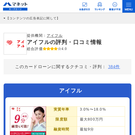
【コンテンツの広告表記に関して】
本コンテンツには、紹介している商品・商材の広告（リンク）を含む場合がありま
す。 これらの広告を経由して読者が企業ホームページを訪れ、成約が発生すると弊
社に対して企業から紹介報酬が支払われるという収益モデルです。 ただし、特定の
提供機関：
アイフル
商品を根拠なくPRするものではなく、当編集部の調査／ユーザーへの口コミ収集な
アイフルの評判・口コミ情報
どに基づき、公平性を担保した情報提供を行っています。
>提携企業一覧
総合評価
4.0
このカードローンに関するクチコミ・評判：
384件
アイフル
実質年率
3.0%〜18.0%
限度額
最大800万円
融資時間
最短9分