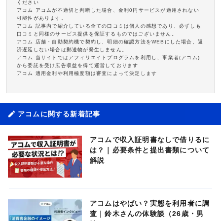
ください
アコム アコムが不適切と判断した場合、金利0円サービスが適用されない
可能性があります。
アコム 記事内で紹介している全ての口コミは個人の感想であり、必ずしも
口コミと同様のサービス提供を保証するものではございません。
アコム 店舗・自動契約機で契約し、明細の確認方法をWEBにした場合、返
済遅延しない場合は郵送物が発生しません。
アコム 当サイトではアフィリエイトプログラムを利用し、事業者(アコム)
から委託を受け広告収益を得て運営しております
アコム 適用金利や利用極度額は審査によって決定します
アコムに関する新着記事
アコムで収入証明書なしで借りるに
は？｜必要条件と提出書類について
解説
アコムはやばい？実態を利用者に調
査｜鈴木さんの体験談（26歳・男