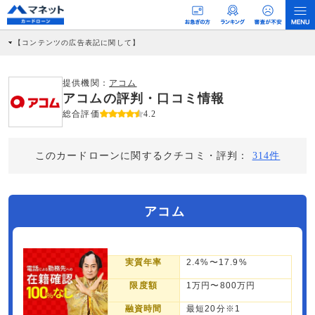
【コンテンツの広告表記に関して】
本コンテンツには、紹介している商品・商材の広告（リンク）を含む場合がありま
す。 これらの広告を経由して読者が企業ホームページを訪れ、成約が発生すると弊
社に対して企業から紹介報酬が支払われるという収益モデルです。 ただし、特定の
提供機関：
アコム
商品を根拠なくPRするものではなく、当編集部の調査／ユーザーへの口コミ収集な
アコムの評判・口コミ情報
どに基づき、公平性を担保した情報提供を行っています。
>提携企業一覧
総合評価
4.2
このカードローンに関するクチコミ・評判：
314件
アコム
実質年率
2.4%〜17.9%
限度額
1万円〜800万円
融資時間
最短20分※1