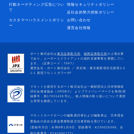
行動ターゲティング広告につい
情報セキュリティポリシー
て
反社会的勢力排除ポリシー
カスタマーハラスメントポリシ
お問い合わせ
ー
運営会社情報
マネットカードローンの編集責任者および編集者は、日本貸金
業協会の定める貸金業務取扱主任者登録を受けています。
(登録年月日：令和8年1月9日、登録番号：K250020096、合
格証書番号：F241000177)