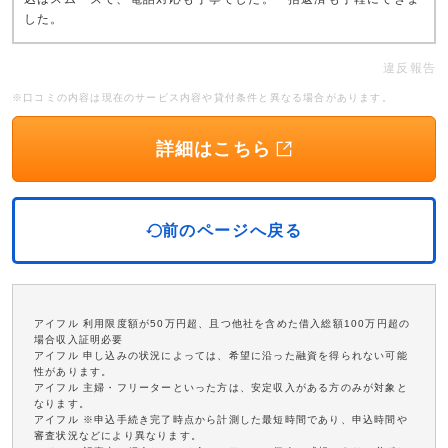
した。
違反報告
※口コミの内容は現在のサービス内容や貸付条件と異なる場合があります。
詳細はこちら
前のページへ戻る
アイフル 利用限度額が50万円超、且つ他社を含めた借入総額100万円超の
場合収入証明必要
アイフル 申し込みの状況によっては、希望に沿った融資を得られない可能
性があります。
アイフル 主婦・フリーターといった方は、安定収入がある方のみが対象と
なります。
アイフル ※申込手続き完了時点から計測した最短時間であり、申込時間や
審査状況などにより異なります。