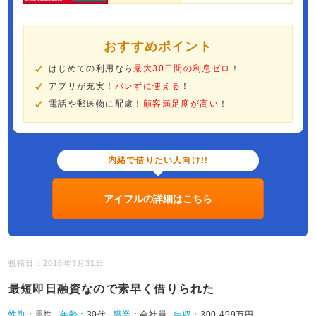
おすすめポイント
はじめての利用なら
最大30日間の利息ゼロ
！
アプリが充実！
バレずに使える
！
電話や郵送物に配慮！
顧客満足度が高い
！
内緒で借りたい人向け!!
アイフルの詳細はこちら
投稿日：2016年3月31日
最短即日融資なので素早く借りられた
性別：
男性
年齢：
30代
職業：
会社員
年収：
300-499万円