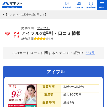
【コンテンツの広告表記に関して】
本コンテンツには、紹介している商品・商材の広告（リンク）を含む場合がありま
す。 これらの広告を経由して読者が企業ホームページを訪れ、成約が発生すると弊
社に対して企業から紹介報酬が支払われるという収益モデルです。 ただし、特定の
提供機関：
アイフル
商品を根拠なくPRするものではなく、当編集部の調査／ユーザーへの口コミ収集な
アイフルの評判・口コミ情報
どに基づき、公平性を担保した情報提供を行っています。
>提携企業一覧
総合評価
4.0
このカードローンに関するクチコミ・評判：
384件
アイフル
実質年率
3.0%〜18.0%
限度額
最大800万円
融資時間
最短9分