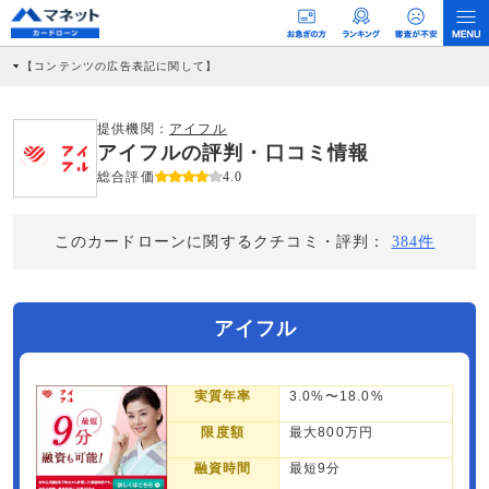
【コンテンツの広告表記に関して】
本コンテンツには、紹介している商品・商材の広告（リンク）を含む場合がありま
す。 これらの広告を経由して読者が企業ホームページを訪れ、成約が発生すると弊
社に対して企業から紹介報酬が支払われるという収益モデルです。 ただし、特定の
提供機関：
アイフル
商品を根拠なくPRするものではなく、当編集部の調査／ユーザーへの口コミ収集な
アイフルの評判・口コミ情報
どに基づき、公平性を担保した情報提供を行っています。
>提携企業一覧
総合評価
4.0
このカードローンに関するクチコミ・評判：
384件
アイフル
実質年率
3.0%〜18.0%
限度額
最大800万円
融資時間
最短9分