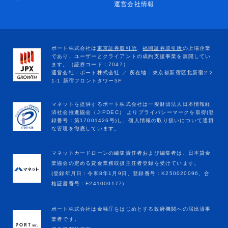
ー
運営会社情報
マネットカードローンの編集責任者および編集者は、日本貸金
業協会の定める貸金業務取扱主任者登録を受けています。
(登録年月日：令和8年1月9日、登録番号：K250020096、合
格証書番号：F241000177)
ポート株式会社は金融庁をはじめとする政府機関への届出済事
業者です。