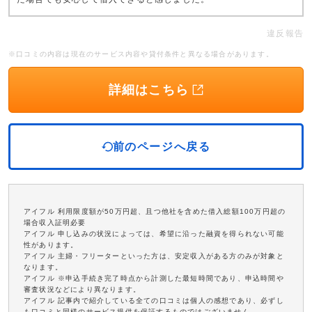
違反報告
※口コミの内容は現在のサービス内容や貸付条件と異なる場合があります。
詳細はこちら
前のページへ戻る
アイフル 利用限度額が50万円超、且つ他社を含めた借入総額100万円超の
場合収入証明必要
アイフル 申し込みの状況によっては、希望に沿った融資を得られない可能
性があります。
アイフル 主婦・フリーターといった方は、安定収入がある方のみが対象と
なります。
アイフル ※申込手続き完了時点から計測した最短時間であり、申込時間や
審査状況などにより異なります。
アイフル 記事内で紹介している全ての口コミは個人の感想であり、必ずし
も口コミと同様のサービス提供を保証するものではございません。