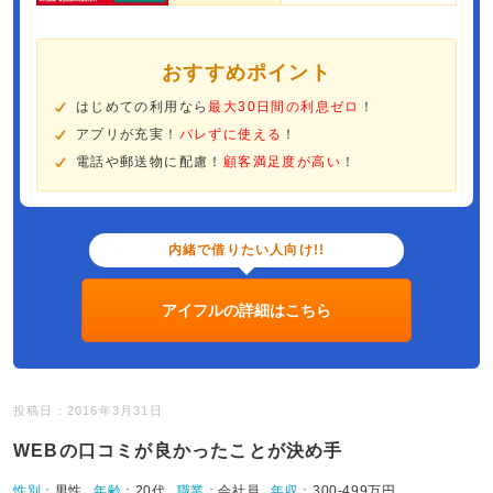
おすすめポイント
はじめての利用なら
最大30日間の利息ゼロ
！
アプリが充実！
バレずに使える
！
電話や郵送物に配慮！
顧客満足度が高い
！
内緒で借りたい人向け!!
アイフルの詳細はこちら
投稿日：2016年3月31日
WEBの口コミが良かったことが決め手
性別：
男性
年齢：
20代
職業：
会社員
年収：
300-499万円