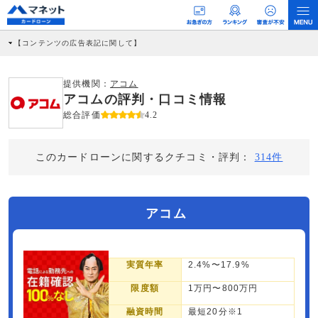
【コンテンツの広告表記に関して】
本コンテンツには、紹介している商品・商材の広告（リンク）を含む場合がありま
す。 これらの広告を経由して読者が企業ホームページを訪れ、成約が発生すると弊
社に対して企業から紹介報酬が支払われるという収益モデルです。 ただし、特定の
提供機関：
アコム
商品を根拠なくPRするものではなく、当編集部の調査／ユーザーへの口コミ収集な
アコムの評判・口コミ情報
どに基づき、公平性を担保した情報提供を行っています。
>提携企業一覧
総合評価
4.2
このカードローンに関するクチコミ・評判：
314件
アコム
実質年率
2.4%〜17.9%
限度額
1万円〜800万円
融資時間
最短20分※1