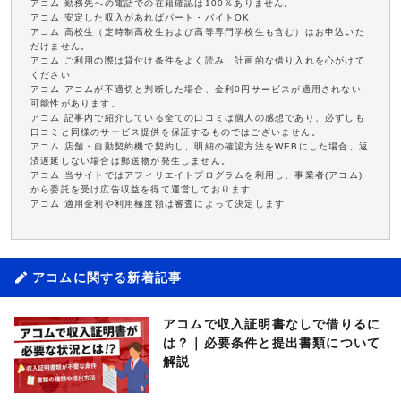
アコム 勤務先への電話での在籍確認は100％ありません。
アコム 安定した収入があればパート・バイトOK
アコム 高校生（定時制高校生および高等専門学校生も含む）はお申込いた
だけません。
アコム ご利用の際は貸付け条件をよく読み、計画的な借り入れを心がけて
ください
アコム アコムが不適切と判断した場合、金利0円サービスが適用されない
可能性があります。
アコム 記事内で紹介している全ての口コミは個人の感想であり、必ずしも
口コミと同様のサービス提供を保証するものではございません。
アコム 店舗・自動契約機で契約し、明細の確認方法をWEBにした場合、返
済遅延しない場合は郵送物が発生しません。
アコム 当サイトではアフィリエイトプログラムを利用し、事業者(アコム)
から委託を受け広告収益を得て運営しております
アコム 適用金利や利用極度額は審査によって決定します
アコムに関する新着記事
アコムで収入証明書なしで借りるに
は？｜必要条件と提出書類について
解説