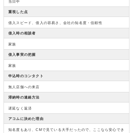
当日中
重視した点
借入スピード、借入の容易さ、会社の知名度・信頼性
借入時の相談者
家族
借入事実の把握
家族
申込時のコンタクト
無人店舗への来店
滞納時の連絡方法
遅延なく返済
アコムに決めた理由
知名度もあり、CMで見ている大手だったので、ここなら安心でき