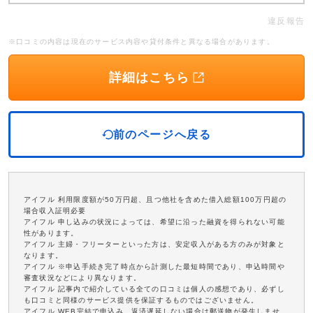
違反報告
※口コミの内容は現在のサービス内容や貸付条件と異なる場合があります。
詳細はこちら
前のページへ戻る
アイフル 利用限度額が50万円超、且つ他社を含めた借入総額100万円超の
場合収入証明必要
アイフル 申し込みの状況によっては、希望に沿った融資を得られない可能
性があります。
アイフル 主婦・フリーターといった方は、安定収入がある方のみが対象と
なります。
アイフル ※申込手続き完了時点から計測した最短時間であり、申込時間や
審査状況などにより異なります。
アイフル 記事内で紹介している全ての口コミは個人の感想であり、必ずし
も口コミと同様のサービス提供を保証するものではございません。
アイフル WEB完結で申込み、返済遅延しない場合は郵送物が発生しませ