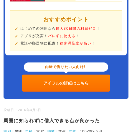
おすすめポイント
はじめての利用なら
最大30日間の利息ゼロ
！
アプリが充実！
バレずに使える
！
電話や郵送物に配慮！
顧客満足度が高い
！
内緒で借りたい人向け!!
アイフルの詳細はこちら
投稿日：2016年4月6日
周囲に知られずに借入できる点が良かった
性別：
男性
年齢：
20代
職業：
学生
年収：
100-299万円