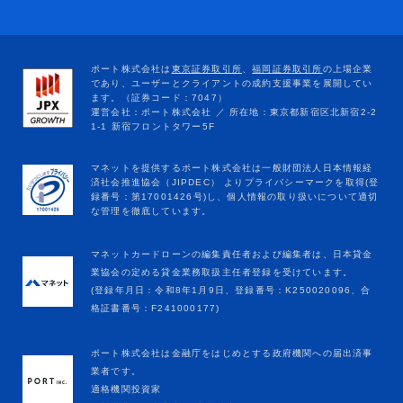
マネットカードローンの編集責任者および編集者は、日本貸金
業協会の定める貸金業務取扱主任者登録を受けています。
(登録年月日：令和8年1月9日、登録番号：K250020096、合
格証書番号：F241000177)
ポート株式会社は金融庁をはじめとする政府機関への届出済事
業者です。
適格機関投資家