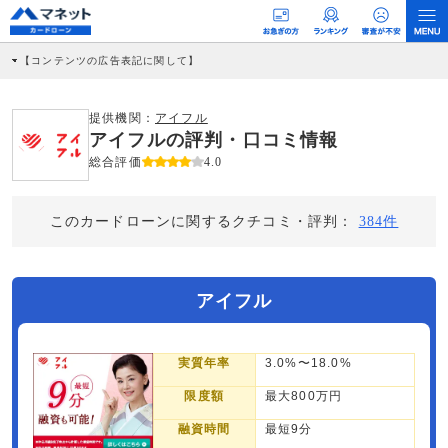
【コンテンツの広告表記に関して】
本コンテンツには、紹介している商品・商材の広告（リンク）を含む場合がありま
す。 これらの広告を経由して読者が企業ホームページを訪れ、成約が発生すると弊
社に対して企業から紹介報酬が支払われるという収益モデルです。 ただし、特定の
提供機関：
アイフル
商品を根拠なくPRするものではなく、当編集部の調査／ユーザーへの口コミ収集な
アイフルの評判・口コミ情報
どに基づき、公平性を担保した情報提供を行っています。
>提携企業一覧
総合評価
4.0
このカードローンに関するクチコミ・評判：
384件
アイフル
実質年率
3.0%〜18.0%
限度額
最大800万円
融資時間
最短9分