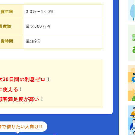
実質年率
3.0%〜18.0%
限度額
最大800万円
融資時間
最短9分
大30日間の利息ゼロ
！
に使える
！
顧客満足度が高い
！
緒で借りたい人向け!!