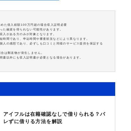
含めた借入総額100万円超の場合収入証明必要
沿った融資を得られない可能性があります。
定収入がある方のみが対象となります。
最短時間であり、申込時間や審査状況などにより異なります。
は個人の感想であり、必ずしも口コミと同様のサービス提供を保証する
場合は郵送物が発生しません。
証明書以外にも収入証明書が必要となる場合があります。
アイフルは在籍確認なしで借りられる？バ
レずに借りる方法を解説