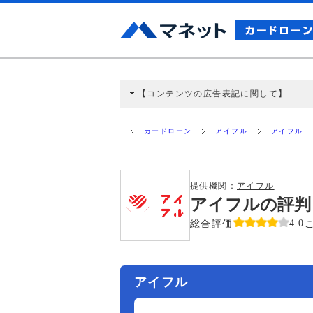
【コンテンツの広告表記に関して】
本コンテンツには、紹介している商品・商材
と弊社に対して企業から紹介報酬が支払われ
カードローン
アイフル
アイフル
ミ収集などに基づき、公平性を担保した情
>提携企業一覧
提供機関：
アイフル
アイフルの評判
総合評価
4.0
アイフル