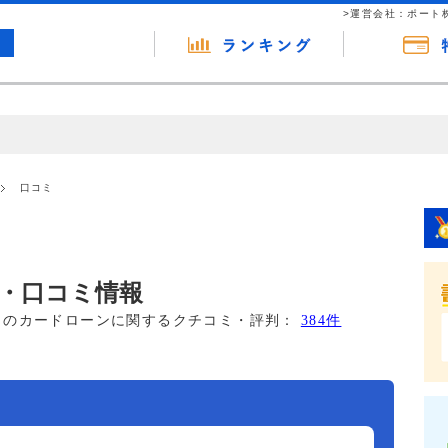
>運営会社：ポート
の広告（リンク）を含む場合があります。 これらの広告を経由して読者
るという収益モデルです。 ただし、特定の商品を根拠なくPRするもので
口コミ
報提供を行っています。
・口コミ情報
このカードローンに関するクチコミ・評判：
384件