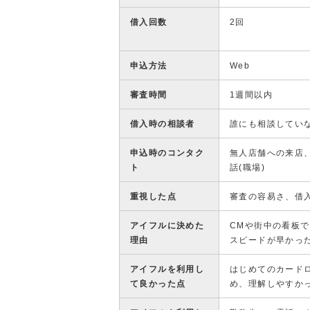
借入回数
2回
申込方法
Web
審査時間
1週間以内
借入時の相談者
誰にも相談してい
申込時のコンタク
無人店舗への来店、
ト
話(職場)
重視した点
審査の容易さ、借
アイフルに決めた
CMや街中の看板
理由
スピードが早かっ
アイフルを利用し
はじめてのカード
て良かった点
め、理解しやすか