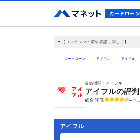
【コンテンツの広告表記に関して】
本コンテンツには、紹介している商品・商材
と弊社に対して企業から紹介報酬が支払われ
カードローン
アイフル
アイフル
ミ収集などに基づき、公平性を担保した情
>提携企業一覧
提供機関：
アイフル
アイフルの評判
総合評価
4.0
アイフル