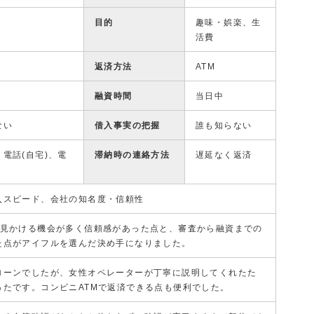
目的
趣味・娯楽、生
活費
返済方法
ATM
融資時間
当日中
ない
借入事実の把握
誰も知らない
電話(自宅)、電
滞納時の連絡方法
遅延なく返済
入スピード、会社の知名度・信頼性
で見かける機会が多く信頼感があった点と、審査から融資までの
た点がアイフルを選んだ決め手になりました。
ローンでしたが、女性オペレーターが丁寧に説明してくれたた
ったです。コンビニATMで返済できる点も便利でした。