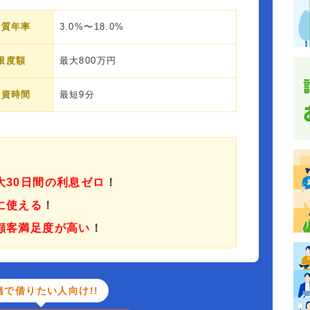
実質年率
3.0%〜18.0%
限度額
最大800万円
融資時間
最短9分
大30日間の利息ゼロ
！
に使える
！
顧客満足度が高い
！
緒で借りたい人向け!!