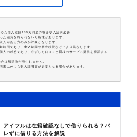
含めた借入総額100万円超の場合収入証明必要
沿った融資を得られない可能性があります。
定収入がある方のみが対象となります。
最短時間であり、申込時間や審査状況などにより異なります。
は個人の感想であり、必ずしも口コミと同様のサービス提供を保証する
場合は郵送物が発生しません。
証明書以外にも収入証明書が必要となる場合があります。
アイフルは在籍確認なしで借りられる？バ
レずに借りる方法を解説