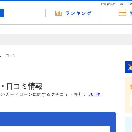
>運営会社：ポート
の広告（リンク）を含む場合があります。 これらの広告を経由して読者
るという収益モデルです。 ただし、特定の商品を根拠なくPRするもので
口コミ
報提供を行っています。
・口コミ情報
このカードローンに関するクチコミ・評判：
384件